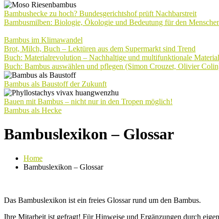
Bambushecke zu hoch? Bundesgerichtshof prüft Nachbarstreit
Bambusmilben: Biologie, Ökologie und Bedeutung für den Mensche
Bambus im Klimawandel
Brot, Milch, Buch – Lektüren aus dem Supermarkt sind Trend
Buch: Materialrevolution – Nachhaltige und multifunktionale Materia
Buch: Bambus auswählen und pflegen (Simon Crouzet, Olivier Colin
Bambus als Baustoff der Zukunft
Bauen mit Bambus – nicht nur in den Tropen möglich!
Bambus als Hecke
Bambuslexikon – Glossar
Home
Bambuslexikon – Glossar
Das Bambuslexikon ist ein freies Glossar rund um den Bambus.
Ihre Mitarbeit ist gefragt! Für Hinweise und Ergänzungen durch eig