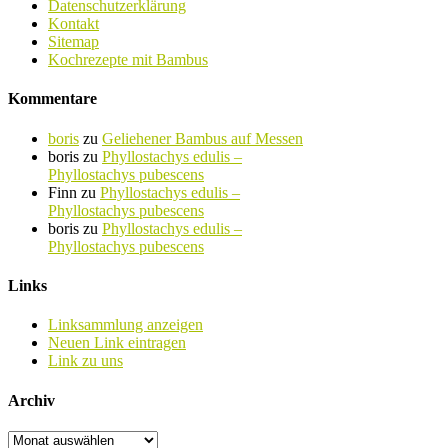
Datenschutzerklärung
Kontakt
Sitemap
Kochrezepte mit Bambus
Kommentare
boris
zu
Geliehener Bambus auf Messen
boris
zu
Phyllostachys edulis –
Phyllostachys pubescens
Finn
zu
Phyllostachys edulis –
Phyllostachys pubescens
boris
zu
Phyllostachys edulis –
Phyllostachys pubescens
Links
Linksammlung anzeigen
Neuen Link eintragen
Link zu uns
Archiv
Archiv