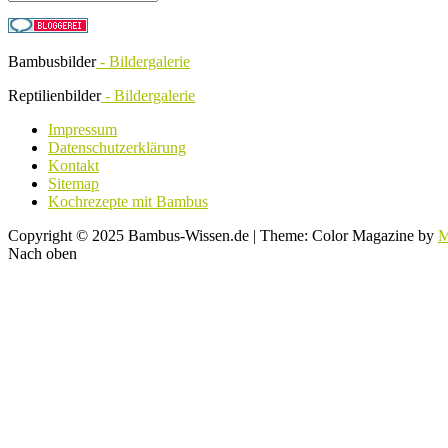
Bambusbilder
- Bildergalerie
Reptilienbilder
- Bildergalerie
Impressum
Datenschutzerklärung
Kontakt
Sitemap
Kochrezepte mit Bambus
Copyright © 2025 Bambus-Wissen.de
|
Theme: Color Magazine by
M
Nach oben