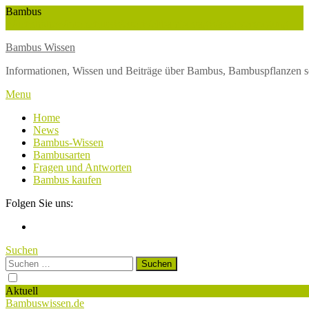
Skip
Bambus
To
Wuchshöhe
Winterschutz
Wetter
Weltbambustag
Wasserversorgung
Content
Bambus Wissen
Informationen, Wissen und Beiträge über Bambus, Bambuspflanzen s
Menu
Home
News
Bambus-Wissen
Bambusarten
Fragen und Antworten
Bambus kaufen
Folgen Sie uns:
Suchen
Suchen
nach:
Aktuell
Bambuswissen.de