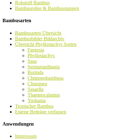
Rohstoff Bambus
Bambusrohre & Bambusstangen
Bambusarten
Bambusarten Übersicht
Bambusbilder Bildarchiv
Übersicht Phyllostachys Sorten
Fargesia
Phyllostachys
Sasa
Semiarundinaria
Borinda
Chimonobambusa
Chusquea
Sasaella
Thamnocalamus
Yushania
Tropischer Bambus
Eigene Beiträge verfassen
Anwendungen
Impressum