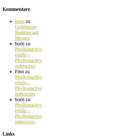
Kommentare
boris
zu
Geliehener
Bambus auf
Messen
boris
zu
Phyllostachys
edulis –
Phyllostachys
pubescens
Finn
zu
Phyllostachys
edulis –
Phyllostachys
pubescens
boris
zu
Phyllostachys
edulis –
Phyllostachys
pubescens
Links