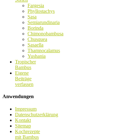
Fargesia
Phyllostachys
Sasa
Semiarundinaria
Borinda
Chimonobambusa
Chusquea
Sasaella
Thamnocalamus
Yushania
Tropischer
Bambus
Eigene
Beiträge
verfassen
Anwendungen
Impressum
Datenschutzerklärung
Kontakt
Sitemap
Kochrezepte
mit Bambus