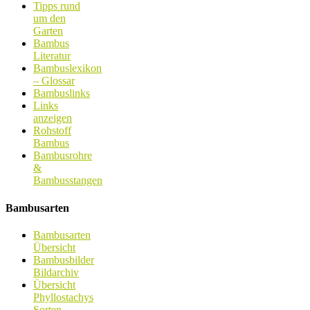
Tipps rund
um den
Garten
Bambus
Literatur
Bambuslexikon
– Glossar
Bambuslinks
Links
anzeigen
Rohstoff
Bambus
Bambusrohre
&
Bambusstangen
Bambusarten
Bambusarten
Übersicht
Bambusbilder
Bildarchiv
Übersicht
Phyllostachys
Sorten