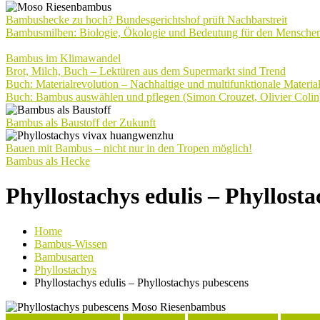
Bambushecke zu hoch? Bundesgerichtshof prüft Nachbarstreit
Bambusmilben: Biologie, Ökologie und Bedeutung für den Mensche
Bambus im Klimawandel
Brot, Milch, Buch – Lektüren aus dem Supermarkt sind Trend
Buch: Materialrevolution – Nachhaltige und multifunktionale Materia
Buch: Bambus auswählen und pflegen (Simon Crouzet, Olivier Colin
Bambus als Baustoff der Zukunft
Bauen mit Bambus – nicht nur in den Tropen möglich!
Bambus als Hecke
Phyllostachys edulis – Phyllost
Home
Bambus-Wissen
Bambusarten
Phyllostachys
Phyllostachys edulis – Phyllostachys pubescens
Kochrezepte mit Bambus
Phyllostachys
Phyllostachys Arten
Verwend