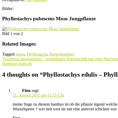
Bilder:
Phyllostachys pubescens Moso Jungpflanze
Bild 1 von 2
Related Images:
Tagged
moso
,
Phyllostachs
,
Riesenbambus
Beitragsnavigation
Triarrhena lutarioriparia – winterhartes Riesenschilf mit einer Wuchs
Bambuswissen.de
4 thoughts on “
Phyllostachys edulis – Phyl
Finn
sagt:
31. August 2011 um 11:35 Uhr
meine frage zu diesem bambus ist ob die pflanze irgend welche 
Wurzelsperre ? wer nett wen sie mir eine antwort schicken wer 
Finn