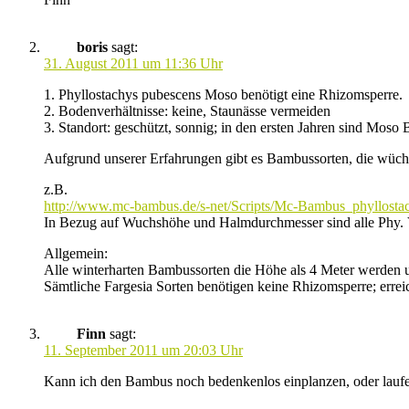
boris
sagt:
31. August 2011 um 11:36 Uhr
1. Phyllostachys pubescens Moso benötigt eine Rhizomsperre.
2. Bodenverhältnisse: keine, Staunässe vermeiden
3. Standort: geschützt, sonnig; in den ersten Jahren sind Moso
Aufgrund unserer Erfahrungen gibt es Bambussorten, die wüchs
z.B.
http://www.mc-bambus.de/s-net/Scripts/Mc-Bambus_phyllostac
In Bezug auf Wuchshöhe und Halmdurchmesser sind alle Phy. V
Allgemein:
Alle winterharten Bambussorten die Höhe als 4 Meter werden 
Sämtliche Fargesia Sorten benötigen keine Rhizomsperre; errei
Finn
sagt:
11. September 2011 um 20:03 Uhr
Kann ich den Bambus noch bedenkenlos einplanzen, oder laufe i