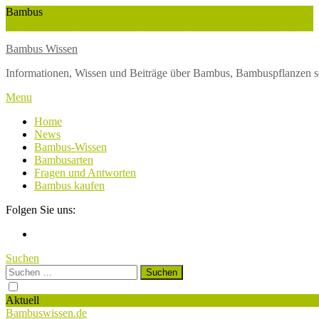
Skip
Bambus
To
Wuchshöhe
Winterschutz
Wetter
Weltbambustag
Wasserversorgung
Content
Bambus Wissen
Informationen, Wissen und Beiträge über Bambus, Bambuspflanzen s
Menu
Home
News
Bambus-Wissen
Bambusarten
Fragen und Antworten
Bambus kaufen
Folgen Sie uns:
Suchen
Suchen
nach:
Aktuell
Bambuswissen.de