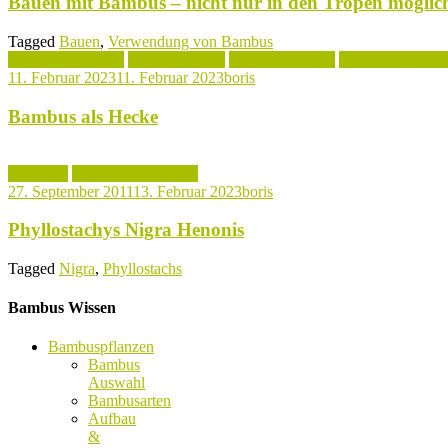
Bauen mit Bambus – nicht nur in den Tropen möglic
Tagged
Bauen
,
Verwendung von Bambus
Bambus Standorte
Bambushecken
Bambuspflanzen
Verwendung vo
11. Februar 2023
11. Februar 2023
boris
Bambus als Hecke
Aktuelles
Phyllostachys Arten
27. September 2011
13. Februar 2023
boris
Phyllostachys Nigra Henonis
Tagged
Nigra
,
Phyllostachs
Bambus Wissen
Bambuspflanzen
Bambus
Auswahl
Bambusarten
Aufbau
&