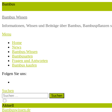
Skip
Bambus
To
Wuchshöhe
Winterschutz
Wetter
Weltbambustag
Wasserversorgung
Content
Bambus Wissen
Informationen, Wissen und Beiträge über Bambus, Bambuspflanzen s
Menu
Home
News
Bambus-Wissen
Bambusarten
Fragen und Antworten
Bambus kaufen
Folgen Sie uns:
Suchen
Suchen
nach:
Aktuell
Bambuswissen.de