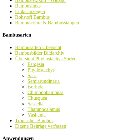
Bambuslexikon – Glossar
Bambuslinks
Links anzeigen
Rohstoff Bambus
Bambusrohre & Bambusstangen
Bambusarten
Bambusarten Übersicht
Bambusbilder Bildarchiv
Übersicht Phyllostachys Sorten
Fargesia
Phyllostachys
Sasa
Semiarundinaria
Borinda
Chimonobambusa
Chusquea
Sasaella
Thamnocalamus
Yushania
Tropischer Bambus
Eigene Beiträge verfassen
Anwendungen