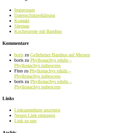
Impressum
Datenschutzerklärung
Kontakt
Sitemap
Kochrezepte mit Bambus
Kommentare
boris
zu
Geliehener Bambus auf Messen
boris
zu
Phyllostachys edulis –
Phyllostachys pubescens
Finn
zu
Phyllostachys edulis –
Phyllostachys pubescens
boris
zu
Phyllostachys edulis –
Phyllostachys pubescens
Links
Linksammlung anzeigen
Neuen Link eintragen
Link zu uns
Archiv