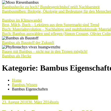
Bambushecke zu hoch? Bundesgerichtshof prüft Nachbarstreit
Bambusmilben: Biologie, Ökologie und Bedeutung für den Mensche
Bambus im Klimawandel
Brot, Milch, Buch – Lektüren aus dem Supermarkt sind Trend
Buch: Materialrevolution – Nachhaltige und multifunktionale Materia
Buch: Bambus auswählen und pflegen (Simon Crouzet, Olivier Colin
Bambus als Baustoff der Zukunft
Bauen mit Bambus – nicht nur in den Tropen möglich!
Bambus als Hecke
Kategorie:
Bambus Eigenschaft
Home
Bambus-Wissen
Bambus Eigenschaften
Bambus Eigenschaften
23. August 2010
30. März 2014
boris