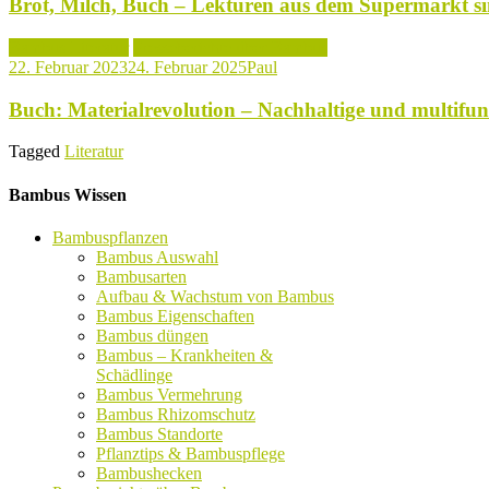
Brot, Milch, Buch – Lektüren aus dem Supermarkt s
Bambus Literatur
Presseberichte über Bambus
22. Februar 2023
24. Februar 2025
Paul
Buch: Materialrevolution – Nachhaltige und multifun
Tagged
Literatur
Bambus Wissen
Bambuspflanzen
Bambus Auswahl
Bambusarten
Aufbau & Wachstum von Bambus
Bambus Eigenschaften
Bambus düngen
Bambus – Krankheiten &
Schädlinge
Bambus Vermehrung
Bambus Rhizomschutz
Bambus Standorte
Pflanztips & Bambuspflege
Bambushecken