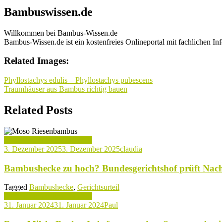
Bambuswissen.de
Willkommen bei Bambus-Wissen.de
Bambus-Wissen.de ist ein kostenfreies Onlineportal mit fachlichen 
Related Images:
Beitragsnavigation
Phyllostachys edulis – Phyllostachys pubescens
Traumhäuser aus Bambus richtig bauen
Related Posts
Presseberichte über Bambus
3. Dezember 2025
3. Dezember 2025
claudia
Bambushecke zu hoch? Bundesgerichtshof prüft Nach
Tagged
Bambushecke
,
Gerichtsurteil
Presseberichte über Bambus
31. Januar 2024
31. Januar 2024
Paul