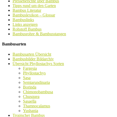
Presseberichte über Bambus
Tipps rund um den Garten
Bambus Literatur
Bambuslexikon – Glossar
Bambuslinks
Links anzeigen
Rohstoff Bambus
Bambusrohre & Bambusstangen
Bambusarten
Bambusarten Übersicht
Bambusbilder Bildarchiv
Übersicht Phyllostachys Sorten
Fargesia
Phyllostachys
Sasa
Semiarundinaria
Borinda
Chimonobambusa
Chusquea
Sasaella
Thamnocalamus
Yushania
Tropischer Bambus