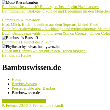
Bambushecke zu hoch? Bundesgerichtshof prüft Nachbarstreit
Bambusmilben: Biologie, Ökologie und Bedeutung für den Mensche
Bambus im Klimawandel
Brot, Milch, Buch – Lektüren aus dem Supermarkt sind Trend
Buch: Materialrevolution – Nachhaltige und multifunktionale Materia
Buch: Bambus auswählen und pflegen (Simon Crouzet, Olivier Colin
Bambus als Baustoff der Zukunft
Bauen mit Bambus – nicht nur in den Tropen möglich!
Bambus als Hecke
Bambuswissen.de
Home
Bambus-Wissen
Presseberichte über Bambus
Bambuswissen.de
Presseberichte über Bambus
9. Februar 2023
10. Februar 2023
claudia