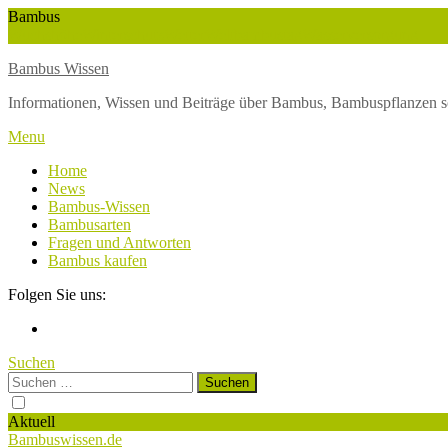
Skip
Bambus
To
Wuchshöhe
Winterschutz
Wetter
Weltbambustag
Wasserversorgung
Content
Bambus Wissen
Informationen, Wissen und Beiträge über Bambus, Bambuspflanzen s
Menu
Home
News
Bambus-Wissen
Bambusarten
Fragen und Antworten
Bambus kaufen
Folgen Sie uns:
Suchen
Suchen
nach:
Aktuell
Bambuswissen.de