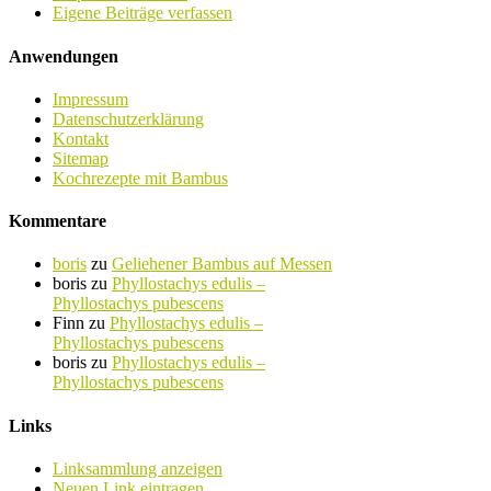
Eigene Beiträge verfassen
Anwendungen
Impressum
Datenschutzerklärung
Kontakt
Sitemap
Kochrezepte mit Bambus
Kommentare
boris
zu
Geliehener Bambus auf Messen
boris
zu
Phyllostachys edulis –
Phyllostachys pubescens
Finn
zu
Phyllostachys edulis –
Phyllostachys pubescens
boris
zu
Phyllostachys edulis –
Phyllostachys pubescens
Links
Linksammlung anzeigen
Neuen Link eintragen