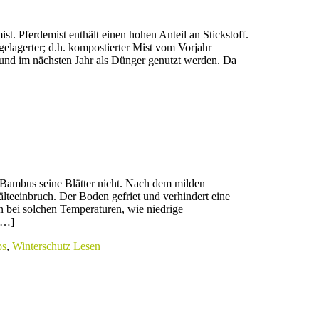
t. Pferdemist enthält einen hohen Anteil an Stickstoff.
elagerter; d.h. kompostierter Mist vom Vorjahr
 und im nächsten Jahr als Dünger genutzt werden. Da
r Bambus seine Blätter nicht. Nach dem milden
lteeinbruch. Der Boden gefriet und verhindert eine
bei solchen Temperaturen, wie niedrige
 […]
ps
,
Winterschutz
Lesen