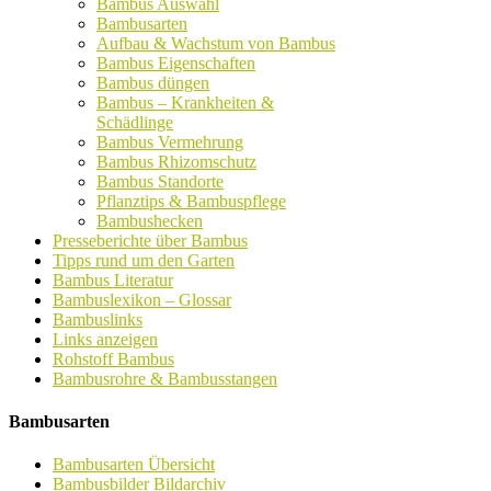
Bambus Auswahl
Bambusarten
Aufbau & Wachstum von Bambus
Bambus Eigenschaften
Bambus düngen
Bambus – Krankheiten &
Schädlinge
Bambus Vermehrung
Bambus Rhizomschutz
Bambus Standorte
Pflanztips & Bambuspflege
Bambushecken
Presseberichte über Bambus
Tipps rund um den Garten
Bambus Literatur
Bambuslexikon – Glossar
Bambuslinks
Links anzeigen
Rohstoff Bambus
Bambusrohre & Bambusstangen
Bambusarten
Bambusarten Übersicht
Bambusbilder Bildarchiv