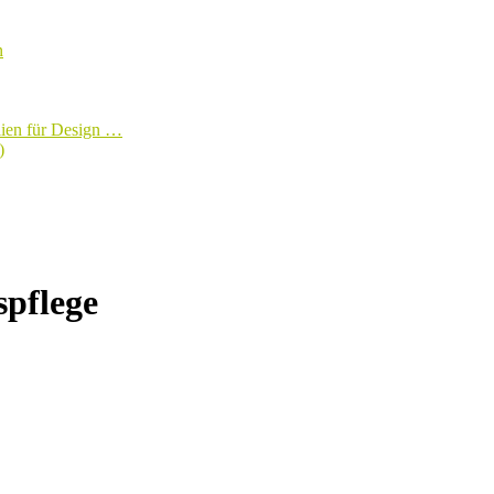
n
lien für Design …
)
pflege