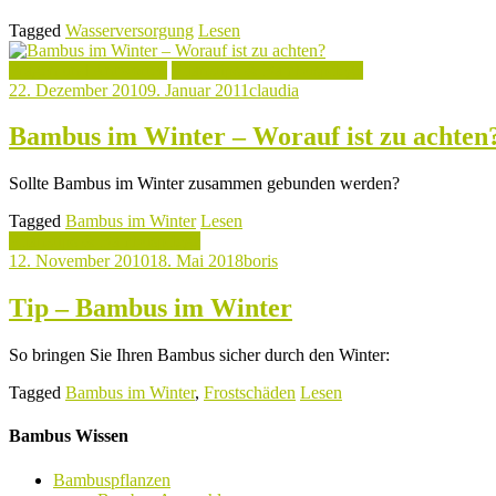
Tagged
Wasserversorgung
Lesen
Fragen und Antworten
Pflanztips & Bambuspflege
22. Dezember 2010
9. Januar 2011
claudia
Bambus im Winter – Worauf ist zu achten
Sollte Bambus im Winter zusammen gebunden werden?
Tagged
Bambus im Winter
Lesen
Pflanztips & Bambuspflege
12. November 2010
18. Mai 2018
boris
Tip – Bambus im Winter
So bringen Sie Ihren Bambus sicher durch den Winter:
Tagged
Bambus im Winter
,
Frostschäden
Lesen
Bambus Wissen
Bambuspflanzen