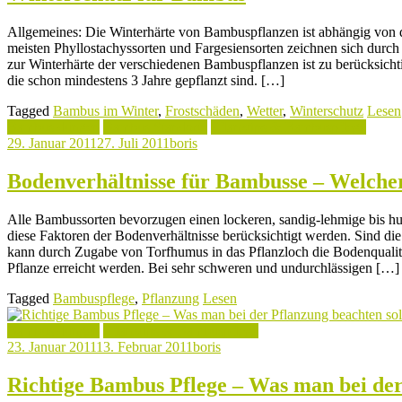
Allgemeines: Die Winterhärte von Bambuspflanzen ist abhängig von 
meisten Phyllostachyssorten und Fargesiensorten zeichnen sich durc
zur Winterhärte der verschiedenen Bambuspflanzen ist zu berücksicht
die schon mindestens 3 Jahre gepflanzt sind. […]
Tagged
Bambus im Winter
,
Frostschäden
,
Wetter
,
Winterschutz
Lesen
Bambus düngen
Bambus Standorte
Pflanztips & Bambuspflege
29. Januar 2011
27. Juli 2011
boris
Bodenverhältnisse für Bambusse – Welcher
Alle Bambussorten bevorzugen einen lockeren, sandig-lehmige bis h
diese Faktoren der Bodenverhältnisse berücksichtigt werden. Sind die 
kann durch Zugabe von Torfhumus in das Pflanzloch die Bodenqualit
Pflanze erreicht werden. Bei sehr schweren und undurchlässigen […]
Tagged
Bambuspflege
,
Pflanzung
Lesen
Bambus düngen
Pflanztips & Bambuspflege
23. Januar 2011
13. Februar 2011
boris
Richtige Bambus Pflege – Was man bei der