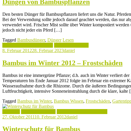
Düngen von Bambuspflanzen
Den besten Dünger für Bambuspflanzen liefert uns die Natur. Pferdemis
Bei der Verwendung sollte jedoch darauf geachtet werden, das nur abg
verwendet wird. Frischer Mist sollte über Winter kompostiert werden
jedoch nicht jeder ein Pferd […]
Tagged
Bambusdünger
,
Dünger
Lesen
Pflanztips & Bambuspflege
Bambus im Winter
8. Februar 2012
28. Februar 2023
daniel
Bambus im Winter 2012 – Frostschäden
Bambus ist eine immergrüne Pflanze; d.h. auch im Winter verliert de
Temperaturen bis Ende Januar 2012 folgte im Februar ein extremer Kä
Wasseraufnahme durch die Rhizome. Durch die äußeren Bedingungen 
Luftfeuchtigkeit, intensive Sonneneinstrahlung durch die klare, kalte
Tagged
Bambus im Winter
,
Bambus Wissen
,
Frostschäden
,
Gartentip
Aktuelles
Bambus im Winter
Pflanztips & Bambuspflege
27. Oktober 2011
10. Februar 2012
daniel
Winterschutz für Bambus