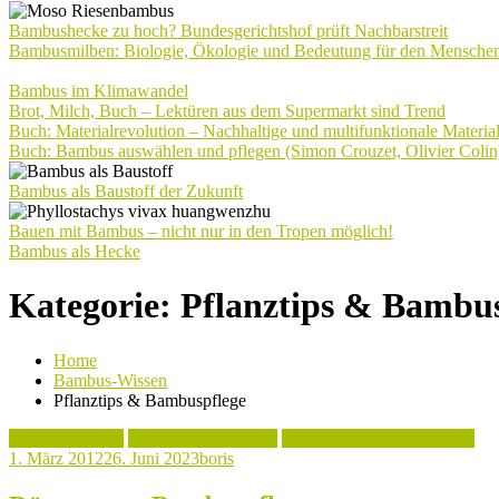
Bambushecke zu hoch? Bundesgerichtshof prüft Nachbarstreit
Bambusmilben: Biologie, Ökologie und Bedeutung für den Mensche
Bambus im Klimawandel
Brot, Milch, Buch – Lektüren aus dem Supermarkt sind Trend
Buch: Materialrevolution – Nachhaltige und multifunktionale Materia
Buch: Bambus auswählen und pflegen (Simon Crouzet, Olivier Colin
Bambus als Baustoff der Zukunft
Bauen mit Bambus – nicht nur in den Tropen möglich!
Bambus als Hecke
Kategorie:
Pflanztips & Bambus
Home
Bambus-Wissen
Pflanztips & Bambuspflege
Bambus düngen
Bambus Vermehrung
Pflanztips & Bambuspflege
1. März 2012
26. Juni 2023
boris