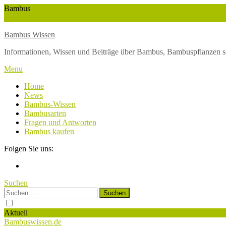
Skip
Bambus
To
Wuchshöhe
Winterschutz
Wetter
Weltbambustag
Wasserversorgung
Content
Bambus Wissen
Informationen, Wissen und Beiträge über Bambus, Bambuspflanzen s
Menu
Home
News
Bambus-Wissen
Bambusarten
Fragen und Antworten
Bambus kaufen
Folgen Sie uns:
Suchen
Suchen
nach:
Aktuell
Bambuswissen.de