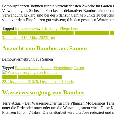
Bambuspflanzen können für die verschiedensten Zwecke im Garten und
Verwendung als Sichtschutzhecke, als dekorativer Bambushain oder a
Verwendung geklärt, sind bei der Pflanzung einige Punkte zu berück
sollte vor dem Einpflanzen gut wässern; d.h. den gesamten Wurzelbe
Tagged
Bambuswissen
,
Pflanzung
,
Pflege
Lesen
Aktuelles
Aufbau & Wachstum von Bambus
Bambus Vermehrung
Pf
3. Januar 2011
8. März 2023
Peter
Anzucht von Bambus aus Samen
Bambusvermehrung aus Samen
Tagged
Bambussamen
,
Samen
,
Vermehrung
Lesen
Aktuelles
Pflanztips & Bambuspflege
22. Dezember 2010
28. Dezember 2010
boris
Wasserversorgung von Bambus
Terra-Aqua – Der Wasserspeicher für Ihre Pflanzen Mc-Bambus Terra-
unter die Erde oder unter oder um die Wurzeln gestreut wird. Diese K
Pflanzen für 5 – 7 Jahre! Die Gießarbeit wird um 75% reduziert und 