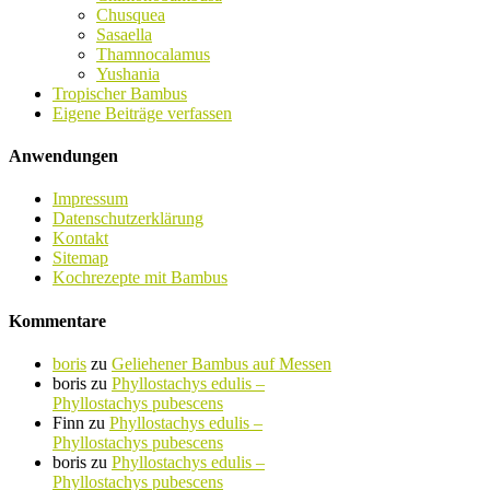
Chusquea
Sasaella
Thamnocalamus
Yushania
Tropischer Bambus
Eigene Beiträge verfassen
Anwendungen
Impressum
Datenschutzerklärung
Kontakt
Sitemap
Kochrezepte mit Bambus
Kommentare
boris
zu
Geliehener Bambus auf Messen
boris
zu
Phyllostachys edulis –
Phyllostachys pubescens
Finn
zu
Phyllostachys edulis –
Phyllostachys pubescens
boris
zu
Phyllostachys edulis –
Phyllostachys pubescens