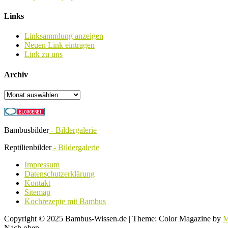
Links
Linksammlung anzeigen
Neuen Link eintragen
Link zu uns
Archiv
Archiv
Bambusbilder
- Bildergalerie
Reptilienbilder
- Bildergalerie
Impressum
Datenschutzerklärung
Kontakt
Sitemap
Kochrezepte mit Bambus
Copyright © 2025 Bambus-Wissen.de
|
Theme: Color Magazine by
M
Nach oben