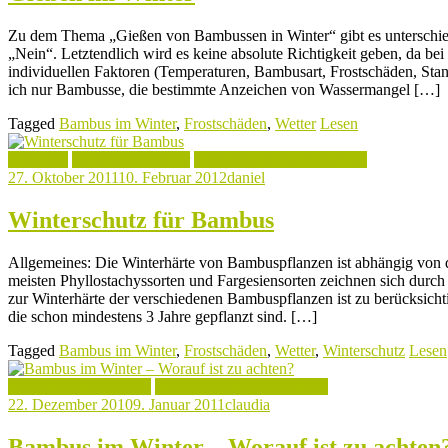
Zu dem Thema „Gießen von Bambussen in Winter“ gibt es unterschie
„Nein“. Letztendlich wird es keine absolute Richtigkeit geben, da be
individuellen Faktoren (Temperaturen, Bambusart, Frostschäden, Stan
ich nur Bambusse, die bestimmte Anzeichen von Wassermangel […]
Tagged
Bambus im Winter
,
Frostschäden
,
Wetter
Lesen
Aktuelles
Bambus im Winter
Pflanztips & Bambuspflege
27. Oktober 2011
10. Februar 2012
daniel
Winterschutz für Bambus
Allgemeines: Die Winterhärte von Bambuspflanzen ist abhängig von 
meisten Phyllostachyssorten und Fargesiensorten zeichnen sich durc
zur Winterhärte der verschiedenen Bambuspflanzen ist zu berücksicht
die schon mindestens 3 Jahre gepflanzt sind. […]
Tagged
Bambus im Winter
,
Frostschäden
,
Wetter
,
Winterschutz
Lesen
Fragen und Antworten
Pflanztips & Bambuspflege
22. Dezember 2010
9. Januar 2011
claudia
Bambus im Winter – Worauf ist zu achten