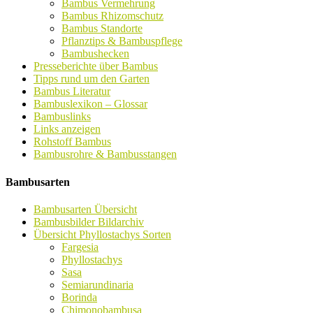
Bambus Vermehrung
Bambus Rhizomschutz
Bambus Standorte
Pflanztips & Bambuspflege
Bambushecken
Presseberichte über Bambus
Tipps rund um den Garten
Bambus Literatur
Bambuslexikon – Glossar
Bambuslinks
Links anzeigen
Rohstoff Bambus
Bambusrohre & Bambusstangen
Bambusarten
Bambusarten Übersicht
Bambusbilder Bildarchiv
Übersicht Phyllostachys Sorten
Fargesia
Phyllostachys
Sasa
Semiarundinaria
Borinda
Chimonobambusa