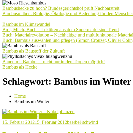
Bambushecke zu hoch? Bundesgerichtshof prüft Nachbarstreit
Bambusmilben: Biologie, Ökologie und Bedeutung für den Mensche
Bambus im Klimawandel
Brot, Milch, Buch – Lektüren aus dem Supermarkt sind Trend
Buch: Materialrevolution – Nachhaltige und multifunktionale Materia
Buch: Bambus auswählen und pflegen (Simon Crouzet, Olivier Colin
Bambus als Baustoff der Zukunft
Bauen mit Bambus – nicht nur in den Tropen möglich!
Bambus als Hecke
Schlagwort:
Bambus im Winter
Home
Bambus im Winter
Bambus im Winter
Praxistipp
15. Februar 2012
15. Februar 2012
baerbel-schwind