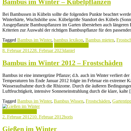
Bambus im Winter – Kübelpflanzen
Bei Bambussen in Kübeln sollte die folgenden Punkte beachtet werd
Winterhärte, Wuchshöhe usw. Kübelgröße Standort des Kübels (Son
Ausgepflanzte Bambuspflanzen im Garten überstehen auch längeren Fr
Kriterien zur Auswahl der richtigen Bambuspflanze für den passenden
Tagged
Bambus im Winter
,
bambus lexikon
,
Bambus mieten
,
Frostsc
Pflanztips & Bambuspflege
Bambus im Winter
8. Februar 2012
28. Februar 2023
daniel
Bambus im Winter 2012 – Frostschäden
Bambus ist eine immergrüne Pflanze; d.h. auch im Winter verliert de
Temperaturen bis Ende Januar 2012 folgte im Februar ein extremer Kä
Wasseraufnahme durch die Rhizome. Durch die äußeren Bedingungen 
Luftfeuchtigkeit, intensive Sonneneinstrahlung durch die klare, kalte
Tagged
Bambus im Winter
,
Bambus Wissen
,
Frostschäden
,
Gartentip
Bambus im Winter
2. Februar 2012
10. Februar 2012
boris
Gießen im Winter