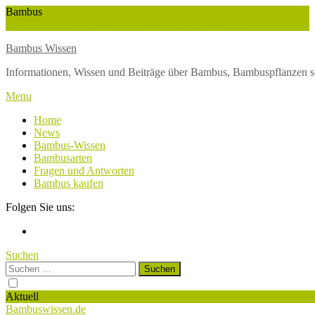
Skip
Bambus
To
Wuchshöhe
Winterschutz
Wetter
Weltbambustag
Wasserversorgung
Content
Bambus Wissen
Informationen, Wissen und Beiträge über Bambus, Bambuspflanzen s
Menu
Home
News
Bambus-Wissen
Bambusarten
Fragen und Antworten
Bambus kaufen
Folgen Sie uns:
Suchen
Suchen
nach:
Aktuell
Bambuswissen.de