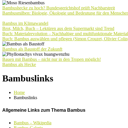
Bambushecke zu hoch? Bundesgerichtshof prüft Nachbarstreit
Bambusmilben: Biologie, Ökologie und Bedeutung für den Mensche
Bambus im Klimawandel
Brot, Milch, Buch – Lektüren aus dem Supermarkt sind Trend
Buch: Materialrevolution – Nachhaltige und multifunktionale Materia
Buch: Bambus auswählen und pflegen (Simon Crouzet, Olivier Colin
Bambus als Baustoff der Zukunft
Bauen mit Bambus – nicht nur in den Tropen möglich!
Bambus als Hecke
Bambuslinks
Home
Bambuslinks
Allgemeine Links zum Thema Bambus
Bambus – Wikipedia
Bambus Galerie