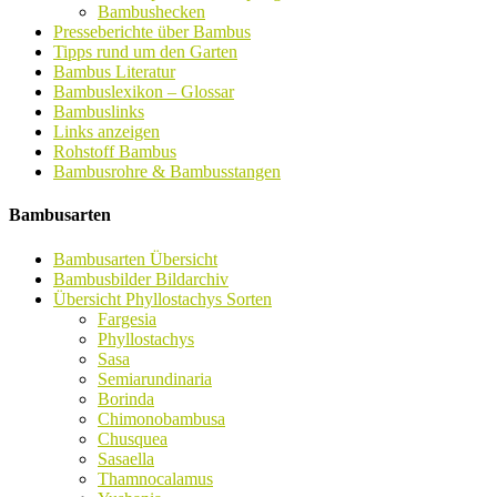
Bambushecken
Presseberichte über Bambus
Tipps rund um den Garten
Bambus Literatur
Bambuslexikon – Glossar
Bambuslinks
Links anzeigen
Rohstoff Bambus
Bambusrohre & Bambusstangen
Bambusarten
Bambusarten Übersicht
Bambusbilder Bildarchiv
Übersicht Phyllostachys Sorten
Fargesia
Phyllostachys
Sasa
Semiarundinaria
Borinda
Chimonobambusa
Chusquea
Sasaella
Thamnocalamus