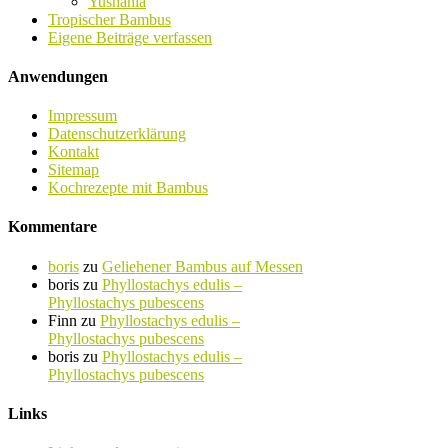
Yushania
Tropischer Bambus
Eigene Beiträge verfassen
Anwendungen
Impressum
Datenschutzerklärung
Kontakt
Sitemap
Kochrezepte mit Bambus
Kommentare
boris
zu
Geliehener Bambus auf Messen
boris
zu
Phyllostachys edulis –
Phyllostachys pubescens
Finn
zu
Phyllostachys edulis –
Phyllostachys pubescens
boris
zu
Phyllostachys edulis –
Phyllostachys pubescens
Links