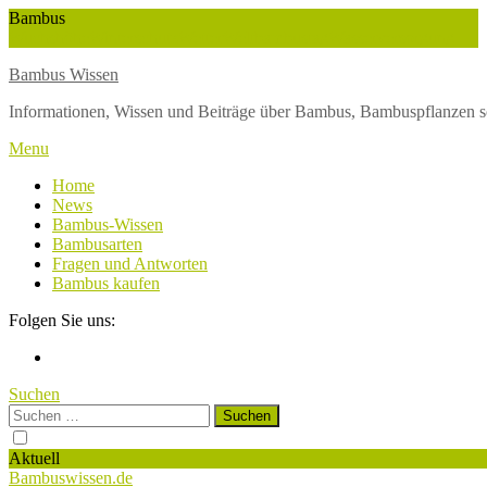
Skip
Bambus
To
Wuchshöhe
Winterschutz
Wetter
Weltbambustag
Wasserversorgung
Content
Bambus Wissen
Informationen, Wissen und Beiträge über Bambus, Bambuspflanzen s
Menu
Home
News
Bambus-Wissen
Bambusarten
Fragen und Antworten
Bambus kaufen
Folgen Sie uns:
Suchen
Suchen
nach:
Aktuell
Bambuswissen.de