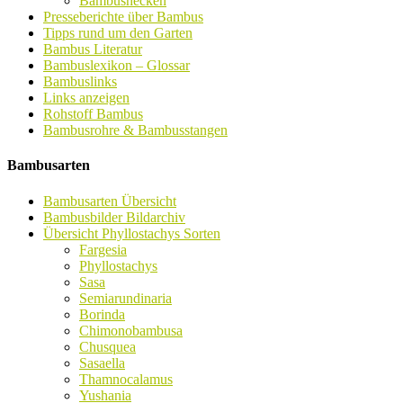
Bambushecken
Presseberichte über Bambus
Tipps rund um den Garten
Bambus Literatur
Bambuslexikon – Glossar
Bambuslinks
Links anzeigen
Rohstoff Bambus
Bambusrohre & Bambusstangen
Bambusarten
Bambusarten Übersicht
Bambusbilder Bildarchiv
Übersicht Phyllostachys Sorten
Fargesia
Phyllostachys
Sasa
Semiarundinaria
Borinda
Chimonobambusa
Chusquea
Sasaella
Thamnocalamus
Yushania