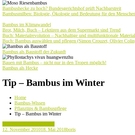
Bambushecke zu hoch? Bundesgerichtshof prüft Nachbarstreit
Bambusmilben: Biologie, Ökologie und Bedeutung für den Mensche
Bambus im Klimawandel
Brot, Milch, Buch – Lektüren aus dem Supermarkt sind Trend
Buch: Materialrevolution – Nachhaltige und multifunktionale Materia
Buch: Bambus auswählen und pflegen (Simon Crouzet, Olivier Colin
Bambus als Baustoff der Zukunft
Bauen mit Bambus – nicht nur in den Tropen möglich!
Bambus als Hecke
Tip – Bambus im Winter
Home
Bambus-Wissen
Pflanztips & Bambuspflege
Tip – Bambus im Winter
Pflanztips & Bambuspflege
12. November 2010
18. Mai 2018
boris