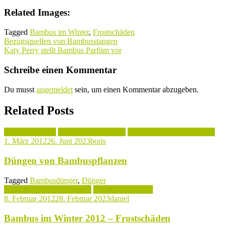
Related Images:
Tagged
Bambus im Winter
,
Frostschäden
Beitragsnavigation
Bezugsquellen von Bambusstangen
Katy Perry stellt Bambus Parfüm vor
Schreibe einen Kommentar
Du musst
angemeldet
sein, um einen Kommentar abzugeben.
Related Posts
Bambus düngen
Bambus Vermehrung
Pflanztips & Bambuspflege
1. März 2012
26. Juni 2023
boris
Düngen von Bambuspflanzen
Tagged
Bambusdünger
,
Dünger
Pflanztips & Bambuspflege
Bambus im Winter
8. Februar 2012
28. Februar 2023
daniel
Bambus im Winter 2012 – Frostschäden