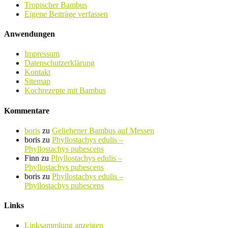
Tropischer Bambus
Eigene Beiträge verfassen
Anwendungen
Impressum
Datenschutzerklärung
Kontakt
Sitemap
Kochrezepte mit Bambus
Kommentare
boris
zu
Geliehener Bambus auf Messen
boris
zu
Phyllostachys edulis –
Phyllostachys pubescens
Finn
zu
Phyllostachys edulis –
Phyllostachys pubescens
boris
zu
Phyllostachys edulis –
Phyllostachys pubescens
Links
Linksammlung anzeigen