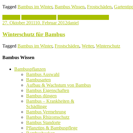
Tagged
Bambus im Winter
,
Bambus Wissen
,
Frostschäden
,
Gartentip
Aktuelles
Bambus im Winter
Pflanztips & Bambuspflege
27. Oktober 2011
10. Februar 2012
daniel
Winterschutz für Bambus
Tagged
Bambus im Winter
,
Frostschäden
,
Wetter
,
Winterschutz
Bambus Wissen
Bambuspflanzen
Bambus Auswahl
Bambusarten
Aufbau & Wachstum von Bambus
Bambus Eigenschaften
Bambus düngen
Bambus – Krankheiten &
Schädlinge
Bambus Vermehrung
Bambus Rhizomschutz
Bambus Standorte
Pflanztips & Bambuspflege