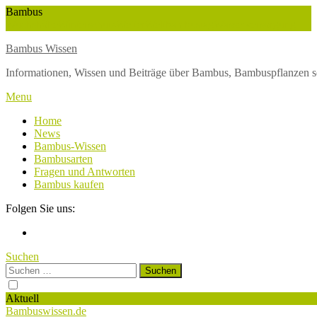
Skip
Bambus
To
Wuchshöhe
Winterschutz
Wetter
Weltbambustag
Wasserversorgung
Content
Bambus Wissen
Informationen, Wissen und Beiträge über Bambus, Bambuspflanzen s
Menu
Home
News
Bambus-Wissen
Bambusarten
Fragen und Antworten
Bambus kaufen
Folgen Sie uns:
Suchen
Suchen
nach:
Aktuell
Bambuswissen.de