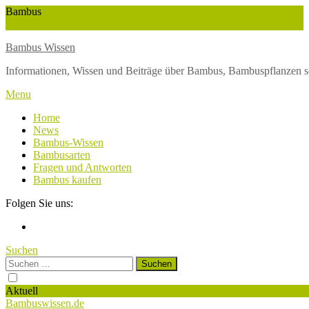
Skip
Bambus
To
Wuchshöhe
Winterschutz
Wetter
Weltbambustag
Wasserversorgung
Content
Bambus Wissen
Informationen, Wissen und Beiträge über Bambus, Bambuspflanzen s
Menu
Home
News
Bambus-Wissen
Bambusarten
Fragen und Antworten
Bambus kaufen
Folgen Sie uns:
Suchen
Suchen
nach:
Aktuell
Bambuswissen.de