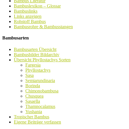
Bambus Literatur
Bambuslexikon – Glossar
Bambuslinks
Links anzeigen
Rohstoff Bambus
Bambusrohre & Bambusstangen
Bambusarten
Bambusarten Übersicht
Bambusbilder Bildarchiv
Übersicht Phyllostachys Sorten
Fargesia
Phyllostachys
Sasa
Semiarundinaria
Borinda
Chimonobambusa
Chusquea
Sasaella
Thamnocalamus
Yushania
Tropischer Bambus
Eigene Beiträge verfassen