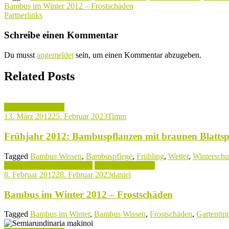
Beitragsnavigation
Bambus im Winter 2012 – Frostschäden
Partnerlinks
Schreibe einen Kommentar
Du musst
angemeldet
sein, um einen Kommentar abzugeben.
Related Posts
Bambus im Winter
13. März 2012
25. Februar 2023
Timm
Frühjahr 2012: Bambuspflanzen mit braunen Blattsp
Tagged
Bambus Wissen
,
Bambuspflege
,
Frühling
,
Wetter
,
Winterschu
Pflanztips & Bambuspflege
Bambus im Winter
8. Februar 2012
28. Februar 2023
daniel
Bambus im Winter 2012 – Frostschäden
Tagged
Bambus im Winter
,
Bambus Wissen
,
Frostschäden
,
Gartentip