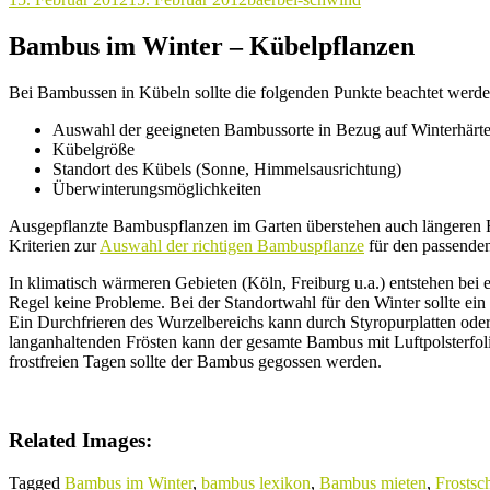
Bambus im Winter – Kübelpflanzen
Bei Bambussen in Kübeln sollte die folgenden Punkte beachtet werde
Auswahl der geeigneten Bambussorte in Bezug auf Winterhärt
Kübelgröße
Standort des Kübels (Sonne, Himmelsausrichtung)
Überwinterungsmöglichkeiten
Ausgepflanzte Bambuspflanzen im Garten überstehen auch längeren Fr
Kriterien zur
Auswahl der richtigen Bambuspflanze
für den passenden
In klimatisch wärmeren Gebieten (Köln, Freiburg u.a.) entstehen be
Regel keine Probleme. Bei der Standortwahl für den Winter sollte ein
Ein Durchfrieren des Wurzelbereichs kann durch Styropurplatten oder
langanhaltenden Frösten kann der gesamte Bambus mit Luftpolsterfol
frostfreien Tagen sollte der Bambus gegossen werden.
Related Images:
Tagged
Bambus im Winter
,
bambus lexikon
,
Bambus mieten
,
Frostsc