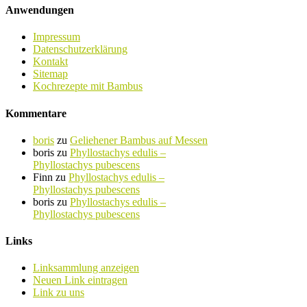
Anwendungen
Impressum
Datenschutzerklärung
Kontakt
Sitemap
Kochrezepte mit Bambus
Kommentare
boris
zu
Geliehener Bambus auf Messen
boris
zu
Phyllostachys edulis –
Phyllostachys pubescens
Finn
zu
Phyllostachys edulis –
Phyllostachys pubescens
boris
zu
Phyllostachys edulis –
Phyllostachys pubescens
Links
Linksammlung anzeigen
Neuen Link eintragen
Link zu uns