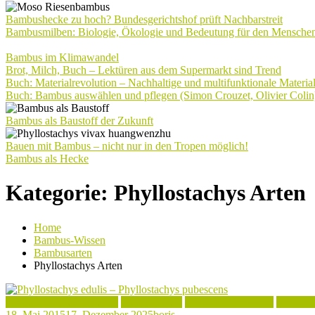
Bambushecke zu hoch? Bundesgerichtshof prüft Nachbarstreit
Bambusmilben: Biologie, Ökologie und Bedeutung für den Mensche
Bambus im Klimawandel
Brot, Milch, Buch – Lektüren aus dem Supermarkt sind Trend
Buch: Materialrevolution – Nachhaltige und multifunktionale Materia
Buch: Bambus auswählen und pflegen (Simon Crouzet, Olivier Colin
Bambus als Baustoff der Zukunft
Bauen mit Bambus – nicht nur in den Tropen möglich!
Bambus als Hecke
Kategorie:
Phyllostachys Arten
Home
Bambus-Wissen
Bambusarten
Phyllostachys Arten
Kochrezepte mit Bambus
Phyllostachys
Phyllostachys Arten
Verwend
18. Mai 2015
17. Dezember 2025
boris