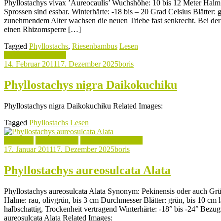
Phyllostachys vivax ’Aureocaulis’ Wuchshöhe: 10 bis 12 Meter Halm:
Sprossen sind essbar. Winterhärte: -18 bis – 20 Grad Celsius Blätter: 
zunehmendem Alter wachsen die neuen Triebe fast senkrecht. Bei der 
einen Rhizomsperre […]
Tagged
Phyllostachs
,
Riesenbambus
Lesen
Phyllostachys Arten
14. Februar 2011
17. Dezember 2025
boris
Phyllostachys nigra Daikokuchiku
Phyllostachys nigra Daikokuchiku Related Images:
Tagged
Phyllostachs
Lesen
Aktuelles
Phyllostachys
Phyllostachys Arten
17. Januar 2011
17. Dezember 2025
boris
Phyllostachys aureosulcata Alata
Phyllostachys aureosulcata Alata Synonym: Pekinensis oder auch G
Halme: rau, olivgrün, bis 3 cm Durchmesser Blätter: grün, bis 10 cm 
halbschattig, Trockenheit vertragend Winterhärte: -18° bis -24° Bez
aureosulcata Alata Related Images: