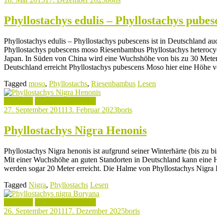
Phyllostachys edulis – Phyllostachys pubes
Phyllostachys edulis – Phyllostachys pubescens ist in Deutschland
Phyllostachys pubescens moso Riesenbambus Phyllostachys heterocy
Japan. In Süden von China wird eine Wuchshöhe von bis zu 30 Meter e
Deutschland erreicht Phyllostachys pubescens Moso hier eine Höhe 
Tagged
moso
,
Phyllostachs
,
Riesenbambus
Lesen
Aktuelles
Phyllostachys Arten
27. September 2011
13. Februar 2023
boris
Phyllostachys Nigra Henonis
Phyllostachys Nigra henonis ist aufgrund seiner Winterhärte (bis zu bis
Mit einer Wuchshöhe an guten Standorten in Deutschland kann eine H
werden sogar 20 Meter erreicht. Die Halme von Phyllostachys Nigra
Tagged
Nigra
,
Phyllostachs
Lesen
Aktuelles
Phyllostachys Arten
26. September 2011
17. Dezember 2025
boris