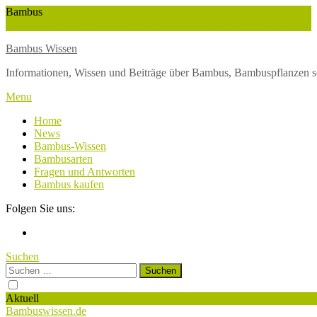
Skip
Bambus
To
Wuchshöhe
Winterschutz
Wetter
Weltbambustag
Wasserversorgung
Content
Bambus Wissen
Informationen, Wissen und Beiträge über Bambus, Bambuspflanzen s
Menu
Home
News
Bambus-Wissen
Bambusarten
Fragen und Antworten
Bambus kaufen
Folgen Sie uns:
Suchen
Suchen
nach:
Aktuell
Bambuswissen.de