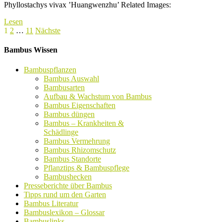
Phyllostachys vivax ’Huangwenzhu’ Related Images:
Lesen
Seitennummerierung
1
2
…
11
Nächste
der
Bambus Wissen
Beiträge
Bambuspflanzen
Bambus Auswahl
Bambusarten
Aufbau & Wachstum von Bambus
Bambus Eigenschaften
Bambus düngen
Bambus – Krankheiten &
Schädlinge
Bambus Vermehrung
Bambus Rhizomschutz
Bambus Standorte
Pflanztips & Bambuspflege
Bambushecken
Presseberichte über Bambus
Tipps rund um den Garten
Bambus Literatur
Bambuslexikon – Glossar
Bambuslinks