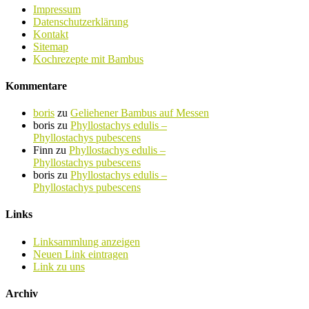
Impressum
Datenschutzerklärung
Kontakt
Sitemap
Kochrezepte mit Bambus
Kommentare
boris
zu
Geliehener Bambus auf Messen
boris
zu
Phyllostachys edulis –
Phyllostachys pubescens
Finn
zu
Phyllostachys edulis –
Phyllostachys pubescens
boris
zu
Phyllostachys edulis –
Phyllostachys pubescens
Links
Linksammlung anzeigen
Neuen Link eintragen
Link zu uns
Archiv