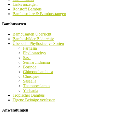
Links anzeigen
Rohstoff Bambus
Bambusrohre & Bambusstangen
Bambusarten
Bambusarten Übersicht
Bambusbilder Bildarchiv
Übersicht Phyllostachys Sorten
Fargesia
Phyllostachys
Sasa
Semiarundinaria
Borinda
Chimonobambusa
Chusquea
Sasaella
Thamnocalamus
Yushania
Tropischer Bambus
Eigene Beiträge verfassen
Anwendungen