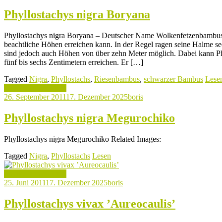
Phyllostachys nigra Boryana
Phyllostachys nigra Boryana – Deutscher Name Wolkenfetzenbambus P
beachtliche Höhen erreichen kann. In der Regel ragen seine Halme s
sind jedoch auch Höhen von über zehn Meter möglich. Dabei kann P
fünf bis sechs Zentimetern erreichen. Er […]
Tagged
Nigra
,
Phyllostachs
,
Riesenbambus
,
schwarzer Bambus
Lese
Phyllostachys Arten
26. September 2011
17. Dezember 2025
boris
Phyllostachys nigra Megurochiko
Phyllostachys nigra Megurochiko Related Images:
Tagged
Nigra
,
Phyllostachs
Lesen
Phyllostachys Arten
25. Juni 2011
17. Dezember 2025
boris
Phyllostachys vivax ’Aureocaulis’