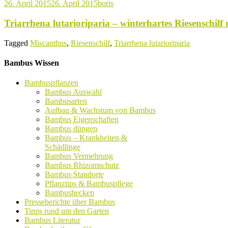
26. April 2015
26. April 2015
boris
Triarrhena lutarioriparia – winterhartes Riesenschil
Tagged
Miscanthus
,
Riesenschilf
,
Triarrhena lutarioriparia
Bambus Wissen
Bambuspflanzen
Bambus Auswahl
Bambusarten
Aufbau & Wachstum von Bambus
Bambus Eigenschaften
Bambus düngen
Bambus – Krankheiten &
Schädlinge
Bambus Vermehrung
Bambus Rhizomschutz
Bambus Standorte
Pflanztips & Bambuspflege
Bambushecken
Presseberichte über Bambus
Tipps rund um den Garten
Bambus Literatur