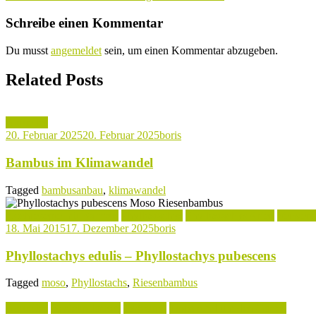
Schreibe einen Kommentar
Du musst
angemeldet
sein, um einen Kommentar abzugeben.
Related Posts
Aktuelles
20. Februar 2025
20. Februar 2025
boris
Bambus im Klimawandel
Tagged
bambusanbau
,
klimawandel
Kochrezepte mit Bambus
Phyllostachys
Phyllostachys Arten
Verwend
18. Mai 2015
17. Dezember 2025
boris
Phyllostachys edulis – Phyllostachys pubescens
Tagged
moso
,
Phyllostachs
,
Riesenbambus
Aktuelles
Begleitpflanzen
Tagestipp
Tipps rund um den Garten