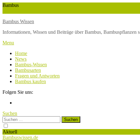
Skip
Bambus
To
Wuchshöhe
Winterschutz
Wetter
Weltbambustag
Wasserversorgung
Content
Bambus Wissen
Informationen, Wissen und Beiträge über Bambus, Bambuspflanzen s
Menu
Home
News
Bambus-Wissen
Bambusarten
Fragen und Antworten
Bambus kaufen
Folgen Sie uns:
Suchen
Suchen
nach:
Aktuell
Bambuswissen.de