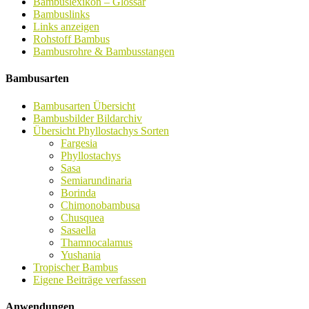
Bambuslexikon – Glossar
Bambuslinks
Links anzeigen
Rohstoff Bambus
Bambusrohre & Bambusstangen
Bambusarten
Bambusarten Übersicht
Bambusbilder Bildarchiv
Übersicht Phyllostachys Sorten
Fargesia
Phyllostachys
Sasa
Semiarundinaria
Borinda
Chimonobambusa
Chusquea
Sasaella
Thamnocalamus
Yushania
Tropischer Bambus
Eigene Beiträge verfassen
Anwendungen