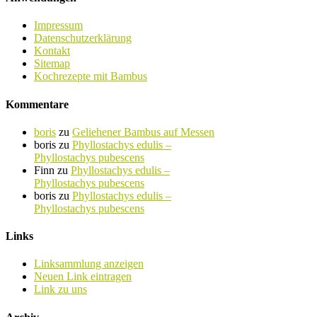
Impressum
Datenschutzerklärung
Kontakt
Sitemap
Kochrezepte mit Bambus
Kommentare
boris
zu
Geliehener Bambus auf Messen
boris
zu
Phyllostachys edulis –
Phyllostachys pubescens
Finn
zu
Phyllostachys edulis –
Phyllostachys pubescens
boris
zu
Phyllostachys edulis –
Phyllostachys pubescens
Links
Linksammlung anzeigen
Neuen Link eintragen
Link zu uns