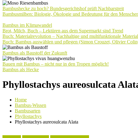
Bambushecke zu hoch? Bundesgerichtshof prüft Nachbarstreit
Bambusmilben: Biologie, Ökologie und Bedeutung für den Mensche
Bambus im Klimawandel
Brot, Milch, Buch – Lektüren aus dem Supermarkt sind Trend
Buch: Materialrevolution – Nachhaltige und multifunktionale Materia
Buch: Bambus auswählen und pflegen (Simon Crouzet, Olivier Colin
Bambus als Baustoff der Zukunft
Bauen mit Bambus – nicht nur in den Tropen möglich!
Bambus als Hecke
Phyllostachys aureosulcata Alat
Home
Bambus-Wissen
Bambusarten
Phyllostachys
Phyllostachys aureosulcata Alata
Aktuelles
Phyllostachys
Phyllostachys Arten