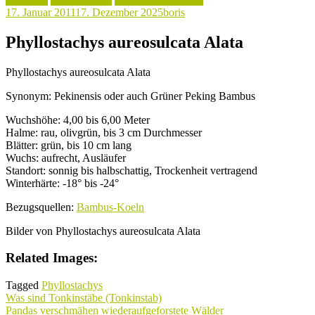
17. Januar 2011
17. Dezember 2025
boris
Phyllostachys aureosulcata Alata
Phyllostachys aureosulcata Alata
Synonym: Pekinensis oder auch Grüner Peking Bambus
Wuchshöhe: 4,00 bis 6,00 Meter
Halme: rau, olivgrün, bis 3 cm Durchmesser
Blätter: grün, bis 10 cm lang
Wuchs: aufrecht, Ausläufer
Standort: sonnig bis halbschattig, Trockenheit vertragend
Winterhärte: -18° bis -24°
Bezugsquellen:
Bambus-Koeln
Bilder von Phyllostachys aureosulcata Alata
Related Images:
Tagged
Phyllostachys
Beitragsnavigation
Was sind Tonkinstäbe (Tonkinstab)
Pandas verschmähen wiederaufgeforstete Wälder