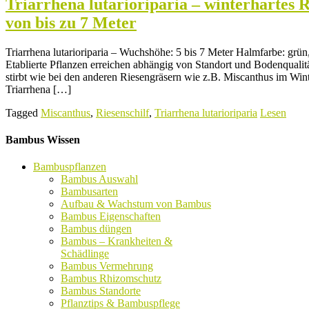
Triarrhena lutarioriparia – winterhartes 
von bis zu 7 Meter
Triarrhena lutarioriparia – Wuchshöhe: 5 bis 7 Meter Halmfarbe: grün,
Etablierte Pflanzen erreichen abhängig von Standort und Bodenqualitä
stirbt wie bei den anderen Riesengräsern wie z.B. Miscanthus im Wint
Triarrhena […]
Tagged
Miscanthus
,
Riesenschilf
,
Triarrhena lutarioriparia
Lesen
Bambus Wissen
Bambuspflanzen
Bambus Auswahl
Bambusarten
Aufbau & Wachstum von Bambus
Bambus Eigenschaften
Bambus düngen
Bambus – Krankheiten &
Schädlinge
Bambus Vermehrung
Bambus Rhizomschutz
Bambus Standorte
Pflanztips & Bambuspflege