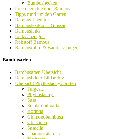
Bambushecken
Presseberichte über Bambus
Tipps rund um den Garten
Bambus Literatur
Bambuslexikon – Glossar
Bambuslinks
Links anzeigen
Rohstoff Bambus
Bambusrohre & Bambusstangen
Bambusarten
Bambusarten Übersicht
Bambusbilder Bildarchiv
Übersicht Phyllostachys Sorten
Fargesia
Phyllostachys
Sasa
Semiarundinaria
Borinda
Chimonobambusa
Chusquea
Sasaella
Thamnocalamus