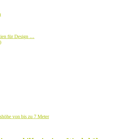
n
lien für Design …
)