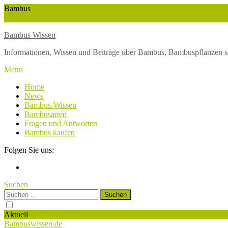
Skip
Bambus
To
Wuchshöhe
Winterschutz
Wetter
Weltbambustag
Wasserversorgung
Content
Bambus Wissen
Informationen, Wissen und Beiträge über Bambus, Bambuspflanzen s
Menu
Home
News
Bambus-Wissen
Bambusarten
Fragen und Antworten
Bambus kaufen
Folgen Sie uns:
Suchen
Suchen
nach:
Aktuell
Bambuswissen.de