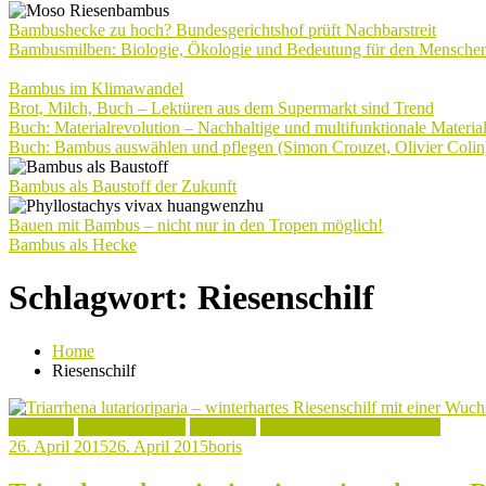
Bambushecke zu hoch? Bundesgerichtshof prüft Nachbarstreit
Bambusmilben: Biologie, Ökologie und Bedeutung für den Mensche
Bambus im Klimawandel
Brot, Milch, Buch – Lektüren aus dem Supermarkt sind Trend
Buch: Materialrevolution – Nachhaltige und multifunktionale Materia
Buch: Bambus auswählen und pflegen (Simon Crouzet, Olivier Colin
Bambus als Baustoff der Zukunft
Bauen mit Bambus – nicht nur in den Tropen möglich!
Bambus als Hecke
Schlagwort:
Riesenschilf
Home
Riesenschilf
Aktuelles
Begleitpflanzen
Tagestipp
Tipps rund um den Garten
26. April 2015
26. April 2015
boris