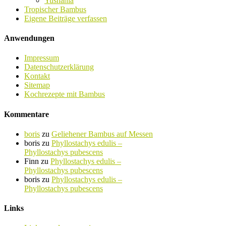
Yushania
Tropischer Bambus
Eigene Beiträge verfassen
Anwendungen
Impressum
Datenschutzerklärung
Kontakt
Sitemap
Kochrezepte mit Bambus
Kommentare
boris
zu
Geliehener Bambus auf Messen
boris
zu
Phyllostachys edulis –
Phyllostachys pubescens
Finn
zu
Phyllostachys edulis –
Phyllostachys pubescens
boris
zu
Phyllostachys edulis –
Phyllostachys pubescens
Links