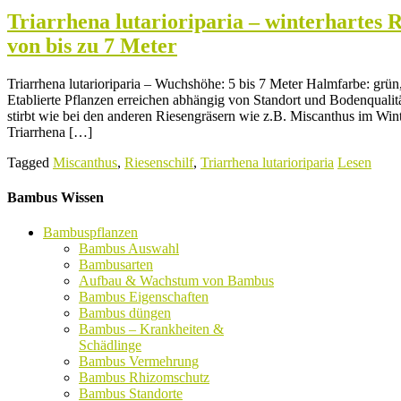
Triarrhena lutarioriparia – winterhartes 
von bis zu 7 Meter
Triarrhena lutarioriparia – Wuchshöhe: 5 bis 7 Meter Halmfarbe: grün,
Etablierte Pflanzen erreichen abhängig von Standort und Bodenqualitä
stirbt wie bei den anderen Riesengräsern wie z.B. Miscanthus im Wint
Triarrhena […]
Tagged
Miscanthus
,
Riesenschilf
,
Triarrhena lutarioriparia
Lesen
Bambus Wissen
Bambuspflanzen
Bambus Auswahl
Bambusarten
Aufbau & Wachstum von Bambus
Bambus Eigenschaften
Bambus düngen
Bambus – Krankheiten &
Schädlinge
Bambus Vermehrung
Bambus Rhizomschutz
Bambus Standorte