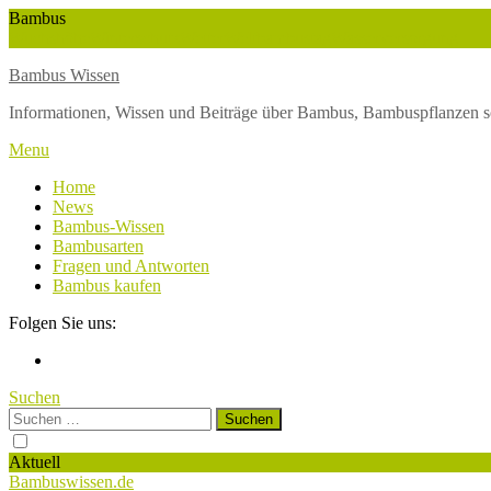
Skip
Bambus
To
Wuchshöhe
Winterschutz
Wetter
Weltbambustag
Wasserversorgung
Content
Bambus Wissen
Informationen, Wissen und Beiträge über Bambus, Bambuspflanzen s
Menu
Home
News
Bambus-Wissen
Bambusarten
Fragen und Antworten
Bambus kaufen
Folgen Sie uns:
Suchen
Suchen
nach:
Aktuell
Bambuswissen.de