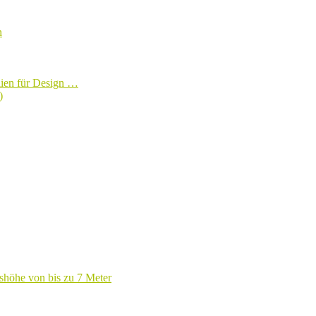
n
lien für Design …
)