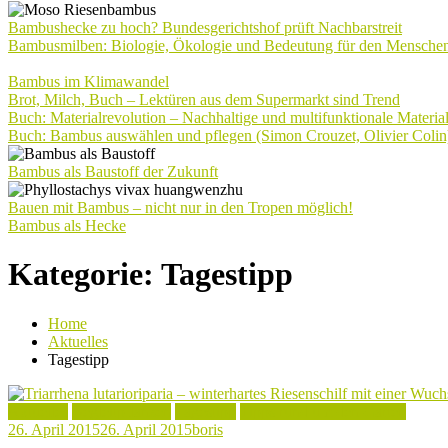
Bambushecke zu hoch? Bundesgerichtshof prüft Nachbarstreit
Bambusmilben: Biologie, Ökologie und Bedeutung für den Mensche
Bambus im Klimawandel
Brot, Milch, Buch – Lektüren aus dem Supermarkt sind Trend
Buch: Materialrevolution – Nachhaltige und multifunktionale Materia
Buch: Bambus auswählen und pflegen (Simon Crouzet, Olivier Colin
Bambus als Baustoff der Zukunft
Bauen mit Bambus – nicht nur in den Tropen möglich!
Bambus als Hecke
Kategorie:
Tagestipp
Home
Aktuelles
Tagestipp
Aktuelles
Begleitpflanzen
Tagestipp
Tipps rund um den Garten
26. April 2015
26. April 2015
boris