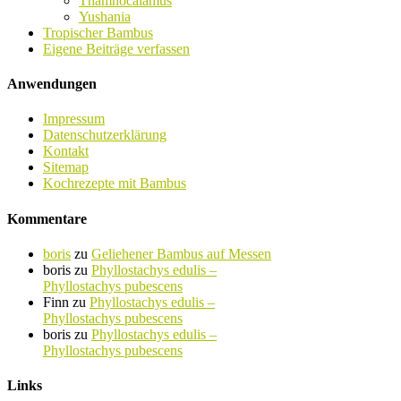
Thamnocalamus
Yushania
Tropischer Bambus
Eigene Beiträge verfassen
Anwendungen
Impressum
Datenschutzerklärung
Kontakt
Sitemap
Kochrezepte mit Bambus
Kommentare
boris
zu
Geliehener Bambus auf Messen
boris
zu
Phyllostachys edulis –
Phyllostachys pubescens
Finn
zu
Phyllostachys edulis –
Phyllostachys pubescens
boris
zu
Phyllostachys edulis –
Phyllostachys pubescens
Links