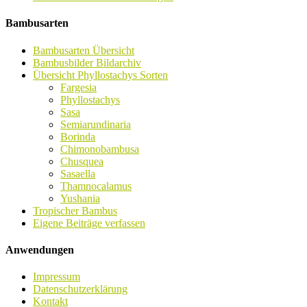
Bambusarten
Bambusarten Übersicht
Bambusbilder Bildarchiv
Übersicht Phyllostachys Sorten
Fargesia
Phyllostachys
Sasa
Semiarundinaria
Borinda
Chimonobambusa
Chusquea
Sasaella
Thamnocalamus
Yushania
Tropischer Bambus
Eigene Beiträge verfassen
Anwendungen
Impressum
Datenschutzerklärung
Kontakt