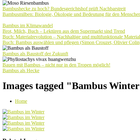
Bambushecke zu hoch? Bundesgerichtshof prüft Nachbarstreit
Bambusmilben: Biologie, Ökologie und Bedeutung für den Mensche
Bambus im Klimawandel
Brot, Milch, Buch – Lektüren aus dem Supermarkt sind Trend
Buch: Materialrevolution – Nachhaltige und multifunktionale Materia
Buch: Bambus auswählen und pflegen (Simon Crouzet, Olivier Colin
Bambus als Baustoff der Zukunft
Bauen mit Bambus – nicht nur in den Tropen möglich!
Bambus als Hecke
Images tagged "Bambus Winte
Home