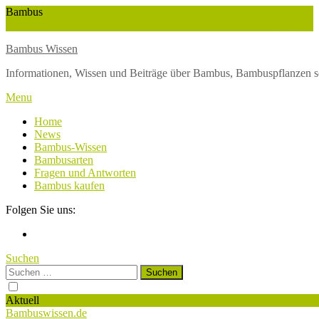
Skip
Bambus
To
Wuchshöhe
Winterschutz
Wetter
Weltbambustag
Wasserversorgung
Content
Bambus Wissen
Informationen, Wissen und Beiträge über Bambus, Bambuspflanzen s
Menu
Home
News
Bambus-Wissen
Bambusarten
Fragen und Antworten
Bambus kaufen
Folgen Sie uns:
Suchen
Suchen
nach:
Aktuell
Bambuswissen.de