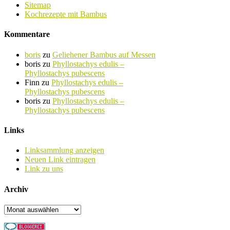
Sitemap
Kochrezepte mit Bambus
Kommentare
boris
zu
Geliehener Bambus auf Messen
boris
zu
Phyllostachys edulis –
Phyllostachys pubescens
Finn
zu
Phyllostachys edulis –
Phyllostachys pubescens
boris
zu
Phyllostachys edulis –
Phyllostachys pubescens
Links
Linksammlung anzeigen
Neuen Link eintragen
Link zu uns
Archiv
Archiv