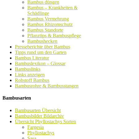
Bambus düngen
Bambus – Krankheiten &
Schädlinge
Bambus Vermehrung
Bambus Rhizomschutz
Bambus Standorte
Pflanztips & Bambuspflege
Bambushecken
Presseberichte über Bambus
Tipps rund um den Garten
Bambus Literatur
Bambuslexikon – Glossar
Bambuslinks
Links anzeigen
Rohstoff Bambus
Bambusrohre & Bambusstangen
Bambusarten
Bambusarten Übersicht
Bambusbilder Bildarchiv
Übersicht Phyllostachys Sorten
Fargesia
Phyllostachys
Sasa