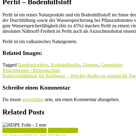
Perlit – Bodenhilfstoff
Perlit ist ein reines Naturprodukt und ein Bodenhilfsstoff im Sinne 
der Durchlüftung sowie der Wasserspeicherung bei Pflanzsubstraten
gute Wasserspeicherfähigkeit (bis zu 45%) machen Perlit zu einem vie
absoluten Nährsoff-Freiheit ist Perlit auch als Anzuchtssubstrat einsetz
Perlit ist ein vulkanisches Naturgestein.
Related Images:
Tagged
Bambuslexikon
,
Bodenhilfstoffe
,
Düngen
,
Gartentipps
Beitragsnavigation
Rhizomsperre / Rhizomschutz
Bodenverhältnisse für Bambusse – Welcher Boden ist optimal für B
Schreibe einen Kommentar
Du musst
angemeldet
sein, um einen Kommentar abzugeben.
Related Posts
Bambus Rhizomschutz
Bambuslexikon
23. Januar 2011
14. Juli 2023
boris