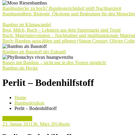
Bambushecke zu hoch? Bundesgerichtshof prüft Nachbarstreit
Bambusmilben: Biologie, Ökologie und Bedeutung für den Mensche
Bambus im Klimawandel
Brot, Milch, Buch – Lektüren aus dem Supermarkt sind Trend
Buch: Materialrevolution – Nachhaltige und multifunktionale Materia
Buch: Bambus auswählen und pflegen (Simon Crouzet, Olivier Colin
Bambus als Baustoff der Zukunft
Bauen mit Bambus – nicht nur in den Tropen möglich!
Bambus als Hecke
Perlit – Bodenhilfstoff
Home
Bambuslexikon
Perlit – Bodenhilfstoff
Bambuslexikon
23. Januar 2011
30. März 2014
boris