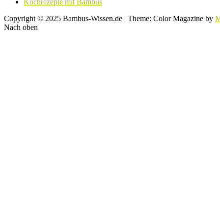
Kochrezepte mit Bambus
Copyright © 2025 Bambus-Wissen.de
|
Theme: Color Magazine by
M
Nach oben