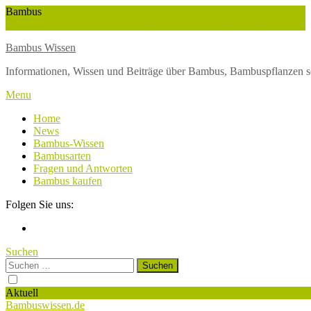
Skip
Bambus
To
Wuchshöhe
Winterschutz
Wetter
Weltbambustag
Wasserversorgung
Content
Bambus Wissen
Informationen, Wissen und Beiträge über Bambus, Bambuspflanzen s
Menu
Home
News
Bambus-Wissen
Bambusarten
Fragen und Antworten
Bambus kaufen
Folgen Sie uns:
Suchen
Suchen
nach:
Aktuell
Bambuswissen.de