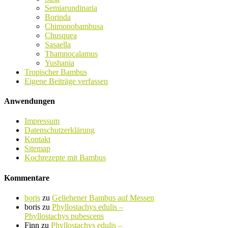
Semiarundinaria
Borinda
Chimonobambusa
Chusquea
Sasaella
Thamnocalamus
Yushania
Tropischer Bambus
Eigene Beiträge verfassen
Anwendungen
Impressum
Datenschutzerklärung
Kontakt
Sitemap
Kochrezepte mit Bambus
Kommentare
boris
zu
Geliehener Bambus auf Messen
boris
zu
Phyllostachys edulis –
Phyllostachys pubescens
Finn
zu
Phyllostachys edulis –