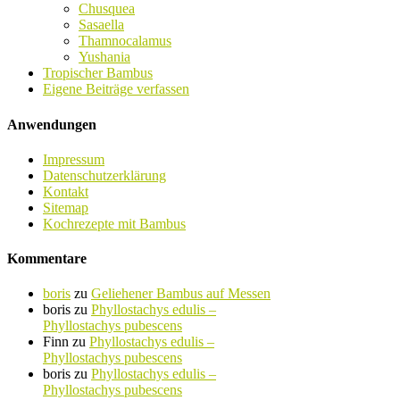
Chusquea
Sasaella
Thamnocalamus
Yushania
Tropischer Bambus
Eigene Beiträge verfassen
Anwendungen
Impressum
Datenschutzerklärung
Kontakt
Sitemap
Kochrezepte mit Bambus
Kommentare
boris
zu
Geliehener Bambus auf Messen
boris
zu
Phyllostachys edulis –
Phyllostachys pubescens
Finn
zu
Phyllostachys edulis –
Phyllostachys pubescens
boris
zu
Phyllostachys edulis –
Phyllostachys pubescens