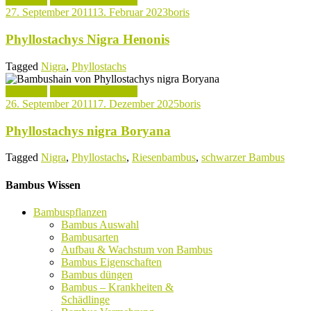
27. September 2011
13. Februar 2023
boris
Phyllostachys Nigra Henonis
Tagged
Nigra
,
Phyllostachs
Aktuelles
Phyllostachys Arten
26. September 2011
17. Dezember 2025
boris
Phyllostachys nigra Boryana
Tagged
Nigra
,
Phyllostachs
,
Riesenbambus
,
schwarzer Bambus
Bambus Wissen
Bambuspflanzen
Bambus Auswahl
Bambusarten
Aufbau & Wachstum von Bambus
Bambus Eigenschaften
Bambus düngen
Bambus – Krankheiten &
Schädlinge