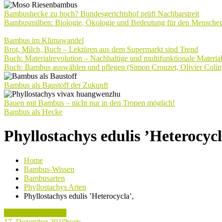
Bambushecke zu hoch? Bundesgerichtshof prüft Nachbarstreit
Bambusmilben: Biologie, Ökologie und Bedeutung für den Mensche
Bambus im Klimawandel
Brot, Milch, Buch – Lektüren aus dem Supermarkt sind Trend
Buch: Materialrevolution – Nachhaltige und multifunktionale Materia
Buch: Bambus auswählen und pflegen (Simon Crouzet, Olivier Colin
Bambus als Baustoff der Zukunft
Bauen mit Bambus – nicht nur in den Tropen möglich!
Bambus als Hecke
Phyllostachys edulis ’Heterocycl
Home
Bambus-Wissen
Bambusarten
Phyllostachys Arten
Phyllostachys edulis ’Heterocycla’,
Phyllostachys Arten
17. Dezember 2010
boris