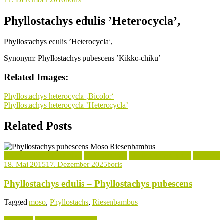
Phyllostachys edulis ’Heterocycla’,
Phyllostachys edulis ’Heterocycla’,
Synonym: Phyllostachys pubescens ’Kikko-chiku’
Related Images:
Beitragsnavigation
Phyllostachys heterocycla ‚Bicolor‘
Phyllostachys heterocycla ’Heterocycla’
Related Posts
Kochrezepte mit Bambus
Phyllostachys
Phyllostachys Arten
Verwend
18. Mai 2015
17. Dezember 2025
boris
Phyllostachys edulis – Phyllostachys pubescens
Tagged
moso
,
Phyllostachs
,
Riesenbambus
Aktuelles
Phyllostachys Arten