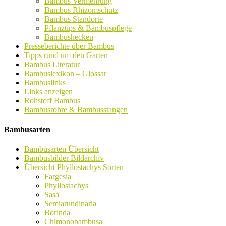
Bambus Vermehrung
Bambus Rhizomschutz
Bambus Standorte
Pflanztips & Bambuspflege
Bambushecken
Presseberichte über Bambus
Tipps rund um den Garten
Bambus Literatur
Bambuslexikon – Glossar
Bambuslinks
Links anzeigen
Rohstoff Bambus
Bambusrohre & Bambusstangen
Bambusarten
Bambusarten Übersicht
Bambusbilder Bildarchiv
Übersicht Phyllostachys Sorten
Fargesia
Phyllostachys
Sasa
Semiarundinaria
Borinda
Chimonobambusa