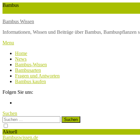
Skip
Bambus
To
Wuchshöhe
Winterschutz
Wetter
Weltbambustag
Wasserversorgung
Content
Bambus Wissen
Informationen, Wissen und Beiträge über Bambus, Bambuspflanzen s
Menu
Home
News
Bambus-Wissen
Bambusarten
Fragen und Antworten
Bambus kaufen
Folgen Sie uns:
Suchen
Suchen
nach:
Aktuell
Bambuswissen.de