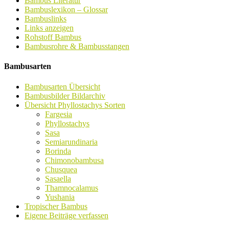
Bambus Literatur
Bambuslexikon – Glossar
Bambuslinks
Links anzeigen
Rohstoff Bambus
Bambusrohre & Bambusstangen
Bambusarten
Bambusarten Übersicht
Bambusbilder Bildarchiv
Übersicht Phyllostachys Sorten
Fargesia
Phyllostachys
Sasa
Semiarundinaria
Borinda
Chimonobambusa
Chusquea
Sasaella
Thamnocalamus
Yushania
Tropischer Bambus
Eigene Beiträge verfassen