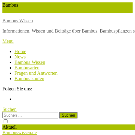
Skip
Bambus
To
Wuchshöhe
Winterschutz
Wetter
Weltbambustag
Wasserversorgung
Content
Bambus Wissen
Informationen, Wissen und Beiträge über Bambus, Bambuspflanzen s
Menu
Home
News
Bambus-Wissen
Bambusarten
Fragen und Antworten
Bambus kaufen
Folgen Sie uns:
Suchen
Suchen
nach:
Aktuell
Bambuswissen.de