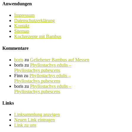
Anwendungen
Impressum
Datenschutzerklärung
Kontakt
Sitemap
Kochrezepte mit Bambus
Kommentare
boris
zu
Geliehener Bambus auf Messen
boris
zu
Phyllostachys edulis –
Phyllostachys pubescens
Finn
zu
Phyllostachys edulis –
Phyllostachys pubescens
boris
zu
Phyllostachys edulis –
Phyllostachys pubescens
Links
Linksammlung anzeigen
Neuen Link eintragen
Link zu uns