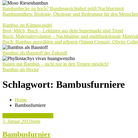
Bambushecke zu hoch? Bundesgerichtshof prüft Nachbarstreit
Bambusmilben: Biologie, Ökologie und Bedeutung für den Mensche
Bambus im Klimawandel
Brot, Milch, Buch – Lektüren aus dem Supermarkt sind Trend
Buch: Materialrevolution – Nachhaltige und multifunktionale Materia
Buch: Bambus auswählen und pflegen (Simon Crouzet, Olivier Colin
Bambus als Baustoff der Zukunft
Bauen mit Bambus – nicht nur in den Tropen möglich!
Bambus als Hecke
Schlagwort:
Bambusfurniere
Home
Bambusfurniere
Verwendung von Bambus
3. Januar 2011
boris
Bambusfurnier