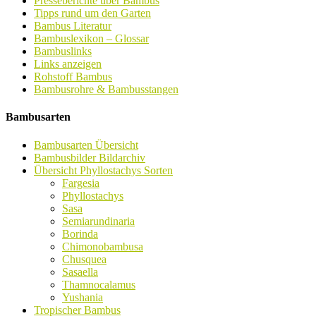
Presseberichte über Bambus
Tipps rund um den Garten
Bambus Literatur
Bambuslexikon – Glossar
Bambuslinks
Links anzeigen
Rohstoff Bambus
Bambusrohre & Bambusstangen
Bambusarten
Bambusarten Übersicht
Bambusbilder Bildarchiv
Übersicht Phyllostachys Sorten
Fargesia
Phyllostachys
Sasa
Semiarundinaria
Borinda
Chimonobambusa
Chusquea
Sasaella
Thamnocalamus
Yushania
Tropischer Bambus