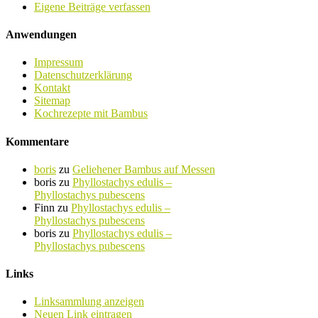
Eigene Beiträge verfassen
Anwendungen
Impressum
Datenschutzerklärung
Kontakt
Sitemap
Kochrezepte mit Bambus
Kommentare
boris
zu
Geliehener Bambus auf Messen
boris
zu
Phyllostachys edulis –
Phyllostachys pubescens
Finn
zu
Phyllostachys edulis –
Phyllostachys pubescens
boris
zu
Phyllostachys edulis –
Phyllostachys pubescens
Links
Linksammlung anzeigen
Neuen Link eintragen