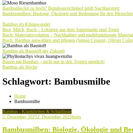
Bambushecke zu hoch? Bundesgerichtshof prüft Nachbarstreit
Bambusmilben: Biologie, Ökologie und Bedeutung für den Mensche
Bambus im Klimawandel
Brot, Milch, Buch – Lektüren aus dem Supermarkt sind Trend
Buch: Materialrevolution – Nachhaltige und multifunktionale Materia
Buch: Bambus auswählen und pflegen (Simon Crouzet, Olivier Colin
Bambus als Baustoff der Zukunft
Bauen mit Bambus – nicht nur in den Tropen möglich!
Bambus als Hecke
Schlagwort:
Bambusmilbe
Home
Bambusmilbe
Bambus - Krankheiten & Schädlinge
2. Dezember 2025
2. Dezember 2025
boris
Bambusmilben: Biologie, Ökologie und Be