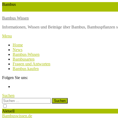
Skip
Bambus
To
Wuchshöhe
Winterschutz
Wetter
Weltbambustag
Wasserversorgung
Content
Bambus Wissen
Informationen, Wissen und Beiträge über Bambus, Bambuspflanzen s
Menu
Home
News
Bambus-Wissen
Bambusarten
Fragen und Antworten
Bambus kaufen
Folgen Sie uns:
Suchen
Suchen
nach:
Aktuell
Bambuswissen.de