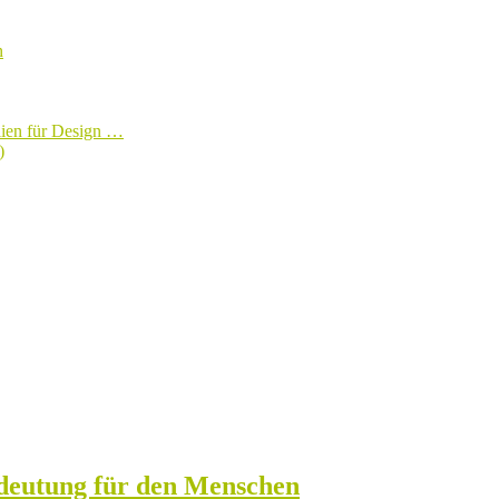
n
lien für Design …
)
deutung für den Menschen