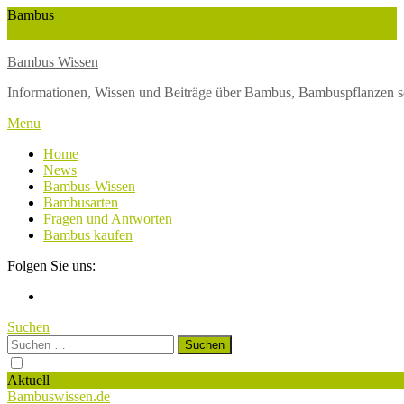
Skip
Bambus
To
Wuchshöhe
Winterschutz
Wetter
Weltbambustag
Wasserversorgung
Content
Bambus Wissen
Informationen, Wissen und Beiträge über Bambus, Bambuspflanzen s
Menu
Home
News
Bambus-Wissen
Bambusarten
Fragen und Antworten
Bambus kaufen
Folgen Sie uns:
Suchen
Suchen
nach:
Aktuell
Bambuswissen.de