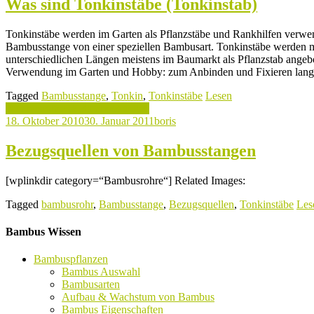
Was sind Tonkinstäbe (Tonkinstab)
Tonkinstäbe werden im Garten als Pflanzstäbe und Rankhilfen verwen
Bambusstange von einer speziellen Bambusart. Tonkinstäbe werden 
unterschiedlichen Längen meistens im Baumarkt als Pflanzstab angebo
Verwendung im Garten und Hobby: zum Anbinden und Fixieren lang
Tagged
Bambusstange
,
Tonkin
,
Tonkinstäbe
Lesen
Bambusrohre & Bambusstangen
18. Oktober 2010
30. Januar 2011
boris
Bezugsquellen von Bambusstangen
[wplinkdir category=“Bambusrohre“] Related Images:
Tagged
bambusrohr
,
Bambusstange
,
Bezugsquellen
,
Tonkinstäbe
Les
Bambus Wissen
Bambuspflanzen
Bambus Auswahl
Bambusarten
Aufbau & Wachstum von Bambus
Bambus Eigenschaften