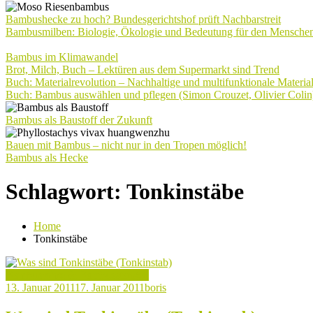
Bambushecke zu hoch? Bundesgerichtshof prüft Nachbarstreit
Bambusmilben: Biologie, Ökologie und Bedeutung für den Mensche
Bambus im Klimawandel
Brot, Milch, Buch – Lektüren aus dem Supermarkt sind Trend
Buch: Materialrevolution – Nachhaltige und multifunktionale Materia
Buch: Bambus auswählen und pflegen (Simon Crouzet, Olivier Colin
Bambus als Baustoff der Zukunft
Bauen mit Bambus – nicht nur in den Tropen möglich!
Bambus als Hecke
Schlagwort:
Tonkinstäbe
Home
Tonkinstäbe
Bambusrohre & Bambusstangen
13. Januar 2011
17. Januar 2011
boris