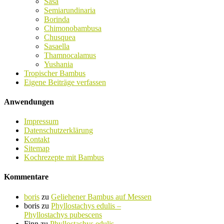
Sasa
Semiarundinaria
Borinda
Chimonobambusa
Chusquea
Sasaella
Thamnocalamus
Yushania
Tropischer Bambus
Eigene Beiträge verfassen
Anwendungen
Impressum
Datenschutzerklärung
Kontakt
Sitemap
Kochrezepte mit Bambus
Kommentare
boris
zu
Geliehener Bambus auf Messen
boris
zu
Phyllostachys edulis –
Phyllostachys pubescens
Finn
zu
Phyllostachys edulis –