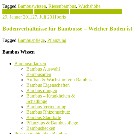
Tagged
Bambuswissen
,
Riesenbambus
,
Wuchshöhe
Bambus düngen
Bambus Standorte
Pflanztips & Bambuspflege
29. Januar 2011
27. Juli 2011
boris
Bodenverhältnisse für Bambusse – Welcher Boden ist
Tagged
Bambuspflege
,
Pflanzung
Bambus Wissen
Bambuspflanzen
Bambus Auswahl
Bambusarten
Aufbau & Wachstum von Bambus
Bambus Eigenschaften
Bambus düngen
Bambus – Krankheiten &
Schädlinge
Bambus Vermehrung
Bambus Rhizomschutz
Bambus Standorte
Pflanztips & Bambuspflege
Bambushecken
Presseberichte über Bambus