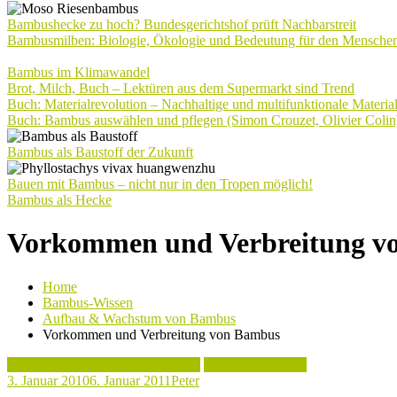
Bambushecke zu hoch? Bundesgerichtshof prüft Nachbarstreit
Bambusmilben: Biologie, Ökologie und Bedeutung für den Mensche
Bambus im Klimawandel
Brot, Milch, Buch – Lektüren aus dem Supermarkt sind Trend
Buch: Materialrevolution – Nachhaltige und multifunktionale Materia
Buch: Bambus auswählen und pflegen (Simon Crouzet, Olivier Colin
Bambus als Baustoff der Zukunft
Bauen mit Bambus – nicht nur in den Tropen möglich!
Bambus als Hecke
Vorkommen und Verbreitung v
Home
Bambus-Wissen
Aufbau & Wachstum von Bambus
Vorkommen und Verbreitung von Bambus
Aufbau & Wachstum von Bambus
Bambus Standorte
3. Januar 2010
6. Januar 2011
Peter