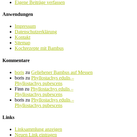
Eigene Beiträge verfassen
Anwendungen
Impressum
Datenschutzerklärung
Kontakt
Sitemap
Kochrezepte mit Bambus
Kommentare
boris
zu
Geliehener Bambus auf Messen
boris
zu
Phyllostachys edulis –
Phyllostachys pubescens
Finn
zu
Phyllostachys edulis –
Phyllostachys pubescens
boris
zu
Phyllostachys edulis –
Phyllostachys pubescens
Links
Linksammlung anzeigen
Neuen Link eintragen