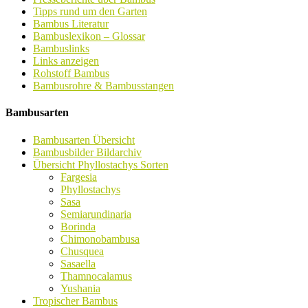
Tipps rund um den Garten
Bambus Literatur
Bambuslexikon – Glossar
Bambuslinks
Links anzeigen
Rohstoff Bambus
Bambusrohre & Bambusstangen
Bambusarten
Bambusarten Übersicht
Bambusbilder Bildarchiv
Übersicht Phyllostachys Sorten
Fargesia
Phyllostachys
Sasa
Semiarundinaria
Borinda
Chimonobambusa
Chusquea
Sasaella
Thamnocalamus
Yushania
Tropischer Bambus