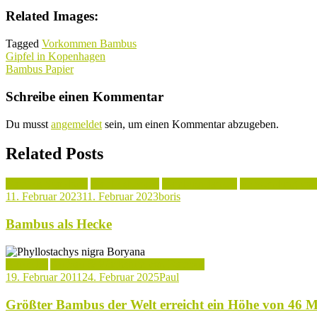
Related Images:
Tagged
Vorkommen Bambus
Beitragsnavigation
Gipfel in Kopenhagen
Bambus Papier
Schreibe einen Kommentar
Du musst
angemeldet
sein, um einen Kommentar abzugeben.
Related Posts
Bambus Standorte
Bambushecken
Bambuspflanzen
Verwendung vo
11. Februar 2023
11. Februar 2023
boris
Bambus als Hecke
Aktuelles
Aufbau & Wachstum von Bambus
19. Februar 2011
24. Februar 2025
Paul
Größter Bambus der Welt erreicht ein Höhe von 46 M