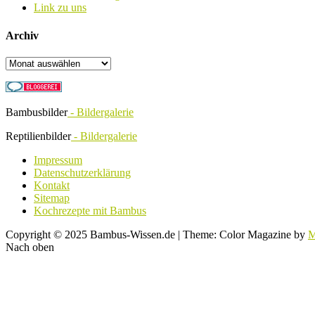
Link zu uns
Archiv
Archiv
Bambusbilder
- Bildergalerie
Reptilienbilder
- Bildergalerie
Impressum
Datenschutzerklärung
Kontakt
Sitemap
Kochrezepte mit Bambus
Copyright © 2025 Bambus-Wissen.de
|
Theme: Color Magazine by
M
Nach oben