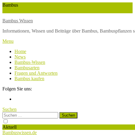
Skip
Bambus
To
Wuchshöhe
Winterschutz
Wetter
Weltbambustag
Wasserversorgung
Content
Bambus Wissen
Informationen, Wissen und Beiträge über Bambus, Bambuspflanzen s
Menu
Home
News
Bambus-Wissen
Bambusarten
Fragen und Antworten
Bambus kaufen
Folgen Sie uns:
Suchen
Suchen
nach:
Aktuell
Bambuswissen.de