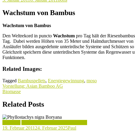
Wachstum von Bambus
Wachstum von Bambus
Den Weltrekord in puncto
Wachstum
pro Tag hält der Riesenbambu
Tag. Dabei werden Höhen von 35 Meter und Halmdurchmesser von bi
Ausläufer bilden ausgedehnte unterirdische Systeme und Schützen s
Gleichzeit speichern diese unterirdischen Systeme das Regenwasser und
Funktionen.
Related Images:
Tagged
Bambuspellets
,
Energiegewinnung
,
moso
Beitragsnavigation
Vorstellung: Asian Bamboo AG
Biomasse
Related Posts
Aktuelles
Aufbau & Wachstum von Bambus
19. Februar 2011
24. Februar 2025
Paul