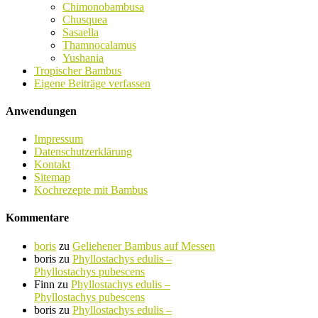
Chimonobambusa
Chusquea
Sasaella
Thamnocalamus
Yushania
Tropischer Bambus
Eigene Beiträge verfassen
Anwendungen
Impressum
Datenschutzerklärung
Kontakt
Sitemap
Kochrezepte mit Bambus
Kommentare
boris
zu
Geliehener Bambus auf Messen
boris
zu
Phyllostachys edulis –
Phyllostachys pubescens
Finn
zu
Phyllostachys edulis –
Phyllostachys pubescens
boris
zu
Phyllostachys edulis –