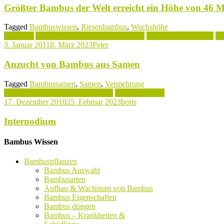
Größter Bambus der Welt erreicht ein Höhe von 46 M
Tagged
Bambuswissen
,
Riesenbambus
,
Wuchshöhe
Aktuelles
Aufbau & Wachstum von Bambus
Bambus Vermehrung
Pf
3. Januar 2011
8. März 2023
Peter
Anzucht von Bambus aus Samen
Tagged
Bambussamen
,
Samen
,
Vermehrung
Aufbau & Wachstum von Bambus
Bambuslexikon
17. Dezember 2010
25. Februar 2023
boris
Internodium
Bambus Wissen
Bambuspflanzen
Bambus Auswahl
Bambusarten
Aufbau & Wachstum von Bambus
Bambus Eigenschaften
Bambus düngen
Bambus – Krankheiten &