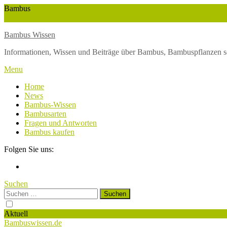
Skip
Bambus
To
Wuchshöhe
Winterschutz
Wetter
Weltbambustag
Wasserversorgung
Content
Bambus Wissen
Informationen, Wissen und Beiträge über Bambus, Bambuspflanzen s
Menu
Home
News
Bambus-Wissen
Bambusarten
Fragen und Antworten
Bambus kaufen
Folgen Sie uns:
Suchen
Suchen
nach:
Aktuell
Bambuswissen.de