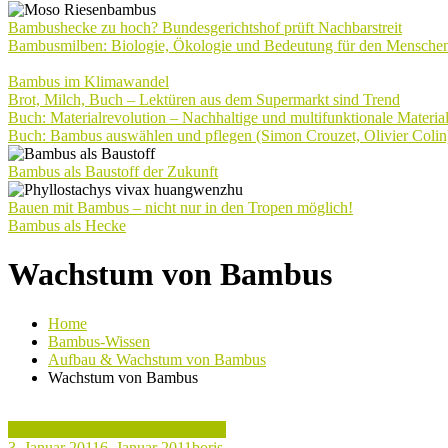
Bambushecke zu hoch? Bundesgerichtshof prüft Nachbarstreit
Bambusmilben: Biologie, Ökologie und Bedeutung für den Mensche
Bambus im Klimawandel
Brot, Milch, Buch – Lektüren aus dem Supermarkt sind Trend
Buch: Materialrevolution – Nachhaltige und multifunktionale Materia
Buch: Bambus auswählen und pflegen (Simon Crouzet, Olivier Colin
Bambus als Baustoff der Zukunft
Bauen mit Bambus – nicht nur in den Tropen möglich!
Bambus als Hecke
Wachstum von Bambus
Home
Bambus-Wissen
Aufbau & Wachstum von Bambus
Wachstum von Bambus
Aufbau & Wachstum von Bambus
3. Januar 2011
6. Januar 2011
boris