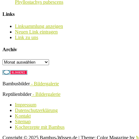
Phyllostachys pubescens
Links
Linksammlung anzeigen
Neuen Link eintragen
Link zu uns
Archiv
Archiv
Bambusbilder
- Bildergalerie
Reptilienbilder
- Bildergalerie
Impressum
Datenschutzerklärung
Kontakt
Sitemap
Kochrezepte mit Bambus
Copyright © 2025 Bambus-Wissen.de
|
Theme: Color Magazine by
M