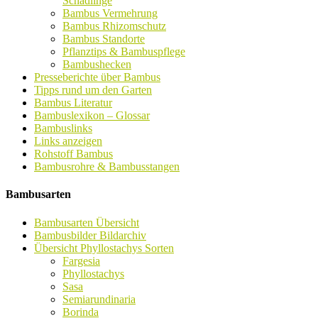
Schädlinge
Bambus Vermehrung
Bambus Rhizomschutz
Bambus Standorte
Pflanztips & Bambuspflege
Bambushecken
Presseberichte über Bambus
Tipps rund um den Garten
Bambus Literatur
Bambuslexikon – Glossar
Bambuslinks
Links anzeigen
Rohstoff Bambus
Bambusrohre & Bambusstangen
Bambusarten
Bambusarten Übersicht
Bambusbilder Bildarchiv
Übersicht Phyllostachys Sorten
Fargesia
Phyllostachys
Sasa
Semiarundinaria
Borinda