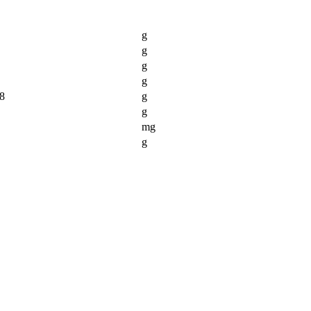
g
g
g
g
8
g
g
mg
g