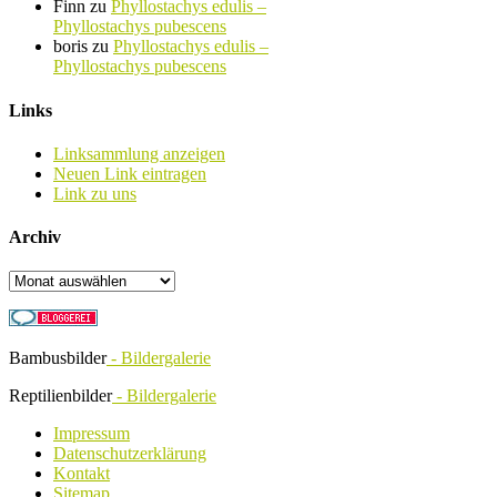
Finn
zu
Phyllostachys edulis –
Phyllostachys pubescens
boris
zu
Phyllostachys edulis –
Phyllostachys pubescens
Links
Linksammlung anzeigen
Neuen Link eintragen
Link zu uns
Archiv
Archiv
Bambusbilder
- Bildergalerie
Reptilienbilder
- Bildergalerie
Impressum
Datenschutzerklärung
Kontakt
Sitemap