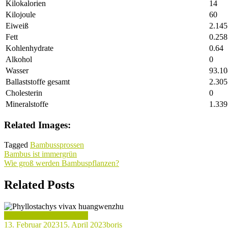
Kilokalorien
14
Kilojoule
60
Eiweiß
2.145
Fett
0.258
Kohlenhydrate
0.64
Alkohol
0
Wasser
93.10
Ballaststoffe gesamt
2.305
Cholesterin
0
Mineralstoffe
1.339
Related Images:
Tagged
Bambussprossen
Beitragsnavigation
Bambus ist immergrün
Wie groß werden Bambuspflanzen?
Related Posts
Verwendung von Bambus
13. Februar 2023
15. April 2023
boris