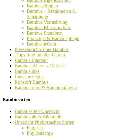
Bambus Eigenschaften
Bambus düngen
Bambus – Krankheiten &
Schädlinge
Bambus Vermehrung
Bambus Rhizomschutz
Bambus Standorte
Pflanztips & Bambuspflege
Bambushecken
Presseberichte über Bambus
Tipps rund um den Garten
Bambus Literatur
Bambuslexikon – Glossar
Bambuslinks
Links anzeigen
Rohstoff Bambus
Bambusrohre & Bambusstangen
Bambusarten
Bambusarten Übersicht
Bambusbilder Bildarchiv
Übersicht Phyllostachys Sorten
Fargesia
Phyllostachys