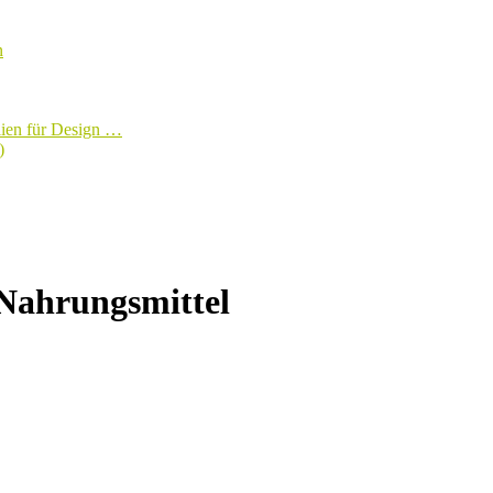
n
lien für Design …
)
 Nahrungsmittel