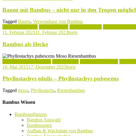
Bauen mit Bambus – nicht nur in den Tropen möglic
Tagged
Bauen
,
Verwendung von Bambus
Bambus Standorte
Bambushecken
Bambuspflanzen
Verwendung vo
11. Februar 2023
11. Februar 2023
boris
Bambus als Hecke
Kochrezepte mit Bambus
Phyllostachys
Phyllostachys Arten
Verwend
18. Mai 2015
17. Dezember 2025
boris
Phyllostachys edulis – Phyllostachys pubescens
Tagged
moso
,
Phyllostachs
,
Riesenbambus
Bambus Wissen
Bambuspflanzen
Bambus Auswahl
Bambusarten
Aufbau & Wachstum von Bambus