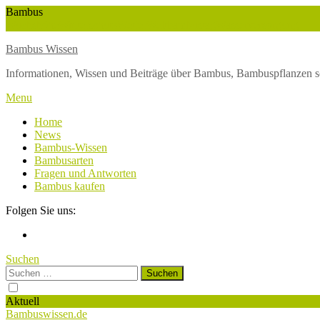
Skip
Bambus
To
Wuchshöhe
Winterschutz
Wetter
Weltbambustag
Wasserversorgung
Content
Bambus Wissen
Informationen, Wissen und Beiträge über Bambus, Bambuspflanzen s
Menu
Home
News
Bambus-Wissen
Bambusarten
Fragen und Antworten
Bambus kaufen
Folgen Sie uns:
Suchen
Suchen
nach:
Aktuell
Bambuswissen.de