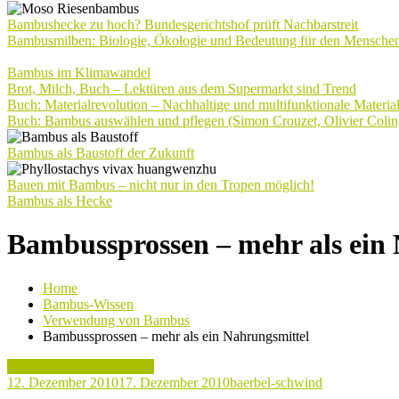
Bambushecke zu hoch? Bundesgerichtshof prüft Nachbarstreit
Bambusmilben: Biologie, Ökologie und Bedeutung für den Mensche
Bambus im Klimawandel
Brot, Milch, Buch – Lektüren aus dem Supermarkt sind Trend
Buch: Materialrevolution – Nachhaltige und multifunktionale Materia
Buch: Bambus auswählen und pflegen (Simon Crouzet, Olivier Colin
Bambus als Baustoff der Zukunft
Bauen mit Bambus – nicht nur in den Tropen möglich!
Bambus als Hecke
Bambussprossen – mehr als ein
Home
Bambus-Wissen
Verwendung von Bambus
Bambussprossen – mehr als ein Nahrungsmittel
Verwendung von Bambus
12. Dezember 2010
17. Dezember 2010
baerbel-schwind