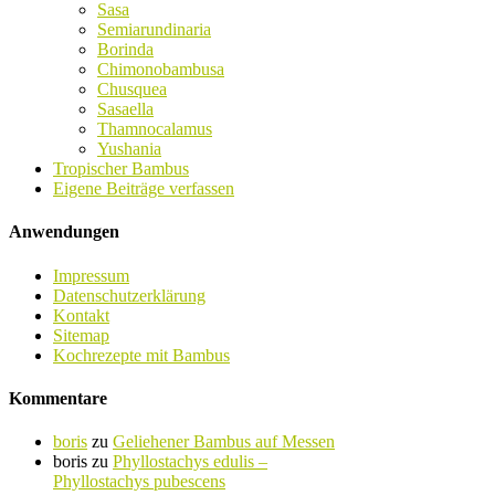
Sasa
Semiarundinaria
Borinda
Chimonobambusa
Chusquea
Sasaella
Thamnocalamus
Yushania
Tropischer Bambus
Eigene Beiträge verfassen
Anwendungen
Impressum
Datenschutzerklärung
Kontakt
Sitemap
Kochrezepte mit Bambus
Kommentare
boris
zu
Geliehener Bambus auf Messen
boris
zu
Phyllostachys edulis –
Phyllostachys pubescens