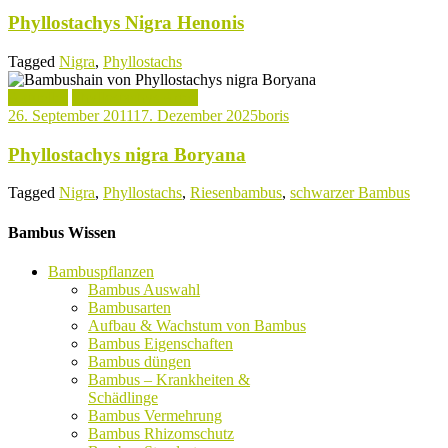
Phyllostachys Nigra Henonis
Tagged
Nigra
,
Phyllostachs
Aktuelles
Phyllostachys Arten
26. September 2011
17. Dezember 2025
boris
Phyllostachys nigra Boryana
Tagged
Nigra
,
Phyllostachs
,
Riesenbambus
,
schwarzer Bambus
Bambus Wissen
Bambuspflanzen
Bambus Auswahl
Bambusarten
Aufbau & Wachstum von Bambus
Bambus Eigenschaften
Bambus düngen
Bambus – Krankheiten &
Schädlinge
Bambus Vermehrung
Bambus Rhizomschutz