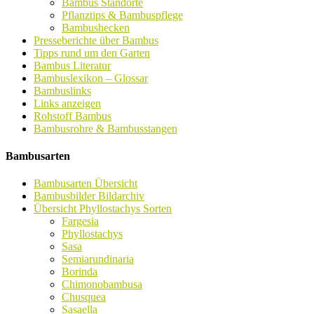
Bambus Standorte
Pflanztips & Bambuspflege
Bambushecken
Presseberichte über Bambus
Tipps rund um den Garten
Bambus Literatur
Bambuslexikon – Glossar
Bambuslinks
Links anzeigen
Rohstoff Bambus
Bambusrohre & Bambusstangen
Bambusarten
Bambusarten Übersicht
Bambusbilder Bildarchiv
Übersicht Phyllostachys Sorten
Fargesia
Phyllostachys
Sasa
Semiarundinaria
Borinda
Chimonobambusa
Chusquea
Sasaella