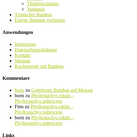
Thamnocalamus
Yushania
Tropischer Bambus
Eigene Beiträge verfassen
Anwendungen
Impressum
Datenschutzerklärung
Kontakt
Sitemap
Kochrezepte mit Bambus
Kommentare
boris
zu
Geliehener Bambus auf Messen
boris
zu
Phyllostachys edulis –
Phyllostachys pubescens
Finn
zu
Phyllostachys edulis –
Phyllostachys pubescens
boris
zu
Phyllostachys edulis –
Phyllostachys pubescens
Links