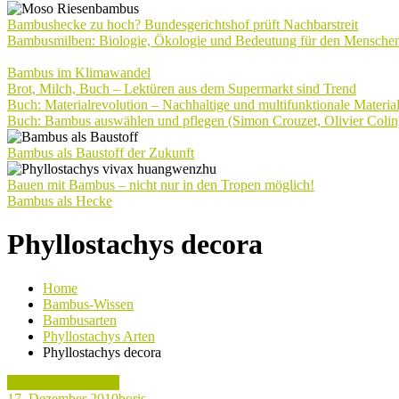
Bambushecke zu hoch? Bundesgerichtshof prüft Nachbarstreit
Bambusmilben: Biologie, Ökologie und Bedeutung für den Mensche
Bambus im Klimawandel
Brot, Milch, Buch – Lektüren aus dem Supermarkt sind Trend
Buch: Materialrevolution – Nachhaltige und multifunktionale Materia
Buch: Bambus auswählen und pflegen (Simon Crouzet, Olivier Colin
Bambus als Baustoff der Zukunft
Bauen mit Bambus – nicht nur in den Tropen möglich!
Bambus als Hecke
Phyllostachys decora
Home
Bambus-Wissen
Bambusarten
Phyllostachys Arten
Phyllostachys decora
Phyllostachys Arten
17. Dezember 2010
boris