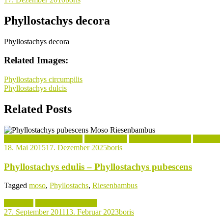
Phyllostachys decora
Phyllostachys decora
Related Images:
Beitragsnavigation
Phyllostachys circumpilis
Phyllostachys dulcis
Related Posts
Kochrezepte mit Bambus
Phyllostachys
Phyllostachys Arten
Verwend
18. Mai 2015
17. Dezember 2025
boris
Phyllostachys edulis – Phyllostachys pubescens
Tagged
moso
,
Phyllostachs
,
Riesenbambus
Aktuelles
Phyllostachys Arten
27. September 2011
13. Februar 2023
boris