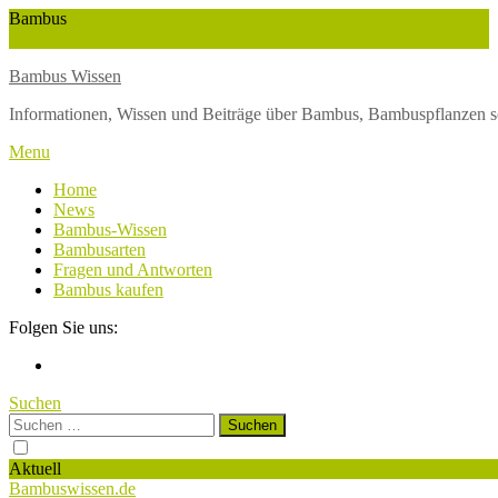
Skip
Bambus
To
Wuchshöhe
Winterschutz
Wetter
Weltbambustag
Wasserversorgung
Content
Bambus Wissen
Informationen, Wissen und Beiträge über Bambus, Bambuspflanzen s
Menu
Home
News
Bambus-Wissen
Bambusarten
Fragen und Antworten
Bambus kaufen
Folgen Sie uns:
Suchen
Suchen
nach:
Aktuell
Bambuswissen.de