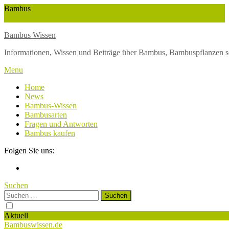
Skip
Bambus
To
Wuchshöhe
Winterschutz
Wetter
Weltbambustag
Wasserversorgung
Content
Bambus Wissen
Informationen, Wissen und Beiträge über Bambus, Bambuspflanzen s
Menu
Home
News
Bambus-Wissen
Bambusarten
Fragen und Antworten
Bambus kaufen
Folgen Sie uns:
Suchen
Suchen
nach:
Aktuell
Bambuswissen.de