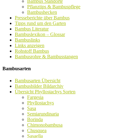
Bambus Standorte
Pflanztips & Bambuspflege
Bambushecken
Presseberichte über Bambus
Tipps rund um den Garten
Bambus Literatur
Bambuslexikon – Glossar
Bambuslinks
Links anzeigen
Rohstoff Bambus
Bambusrohre & Bambusstangen
Bambusarten
Bambusarten Übersicht
Bambusbilder Bildarchiv
Übersicht Phyllostachys Sorten
Fargesia
Phyllostachys
Sasa
Semiarundinaria
Borinda
Chimonobambusa
Chusquea
Sasaella