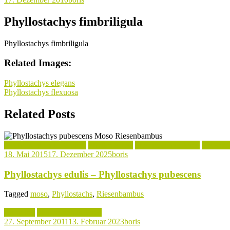
Phyllostachys fimbriligula
Phyllostachys fimbriligula
Related Images:
Beitragsnavigation
Phyllostachys elegans
Phyllostachys flexuosa
Related Posts
Kochrezepte mit Bambus
Phyllostachys
Phyllostachys Arten
Verwend
18. Mai 2015
17. Dezember 2025
boris
Phyllostachys edulis – Phyllostachys pubescens
Tagged
moso
,
Phyllostachs
,
Riesenbambus
Aktuelles
Phyllostachys Arten
27. September 2011
13. Februar 2023
boris