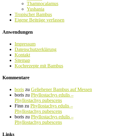
Thamnocalamus
Yushania
Tropischer Bambus
Eigene Beiträge verfassen
Anwendungen
Impressum
Datenschutzerklärung
Kontakt
Sitemap
Kochrezepte mit Bambus
Kommentare
boris
zu
Geliehener Bambus auf Messen
boris
zu
Phyllostachys edulis –
Phyllostachys pubescens
Finn
zu
Phyllostachys edulis –
Phyllostachys pubescens
boris
zu
Phyllostachys edulis –
Phyllostachys pubescens
Links