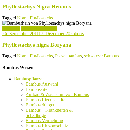
Phyllostachys Nigra Henonis
Tagged
Nigra
,
Phyllostachs
Aktuelles
Phyllostachys Arten
26. September 2011
17. Dezember 2025
boris
Phyllostachys nigra Boryana
Tagged
Nigra
,
Phyllostachs
,
Riesenbambus
,
schwarzer Bambus
Bambus Wissen
Bambuspflanzen
Bambus Auswahl
Bambusarten
Aufbau & Wachstum von Bambus
Bambus Eigenschaften
Bambus düngen
Bambus – Krankheiten &
Schädlinge
Bambus Vermehrung
Bambus Rhizomschutz