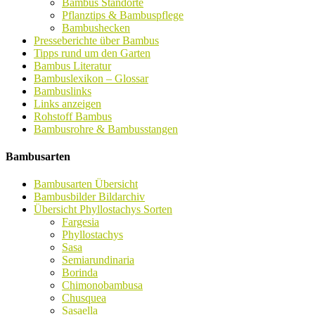
Bambus Standorte
Pflanztips & Bambuspflege
Bambushecken
Presseberichte über Bambus
Tipps rund um den Garten
Bambus Literatur
Bambuslexikon – Glossar
Bambuslinks
Links anzeigen
Rohstoff Bambus
Bambusrohre & Bambusstangen
Bambusarten
Bambusarten Übersicht
Bambusbilder Bildarchiv
Übersicht Phyllostachys Sorten
Fargesia
Phyllostachys
Sasa
Semiarundinaria
Borinda
Chimonobambusa
Chusquea
Sasaella