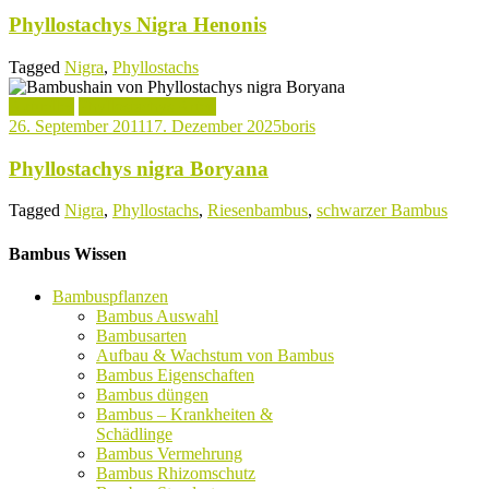
Phyllostachys Nigra Henonis
Tagged
Nigra
,
Phyllostachs
Aktuelles
Phyllostachys Arten
26. September 2011
17. Dezember 2025
boris
Phyllostachys nigra Boryana
Tagged
Nigra
,
Phyllostachs
,
Riesenbambus
,
schwarzer Bambus
Bambus Wissen
Bambuspflanzen
Bambus Auswahl
Bambusarten
Aufbau & Wachstum von Bambus
Bambus Eigenschaften
Bambus düngen
Bambus – Krankheiten &
Schädlinge
Bambus Vermehrung
Bambus Rhizomschutz