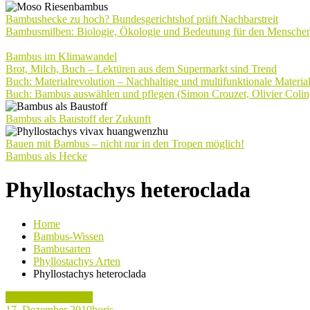
Bambushecke zu hoch? Bundesgerichtshof prüft Nachbarstreit
Bambusmilben: Biologie, Ökologie und Bedeutung für den Mensche
Bambus im Klimawandel
Brot, Milch, Buch – Lektüren aus dem Supermarkt sind Trend
Buch: Materialrevolution – Nachhaltige und multifunktionale Materia
Buch: Bambus auswählen und pflegen (Simon Crouzet, Olivier Colin
Bambus als Baustoff der Zukunft
Bauen mit Bambus – nicht nur in den Tropen möglich!
Bambus als Hecke
Phyllostachys heteroclada
Home
Bambus-Wissen
Bambusarten
Phyllostachys Arten
Phyllostachys heteroclada
Phyllostachys Arten
17. Dezember 2010
boris