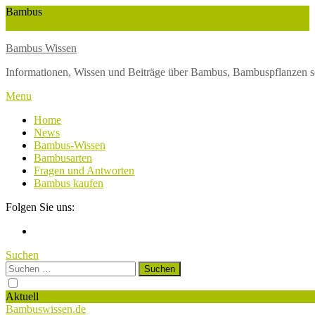
Skip
Bambus
To
Wuchshöhe
Winterschutz
Wetter
Weltbambustag
Wasserversorgung
Content
Bambus Wissen
Informationen, Wissen und Beiträge über Bambus, Bambuspflanzen s
Menu
Home
News
Bambus-Wissen
Bambusarten
Fragen und Antworten
Bambus kaufen
Folgen Sie uns:
Suchen
Suchen
nach:
Aktuell
Bambuswissen.de