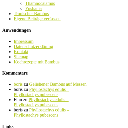
Thamnocalamus
Yushania
Tropischer Bambus
Eigene Beiträge verfassen
Anwendungen
Impressum
Datenschutzerklärung
Kontakt
Sitemap
Kochrezepte mit Bambus
Kommentare
boris
zu
Geliehener Bambus auf Messen
boris
zu
Phyllostachys edulis –
Phyllostachys pubescens
Finn
zu
Phyllostachys edulis –
Phyllostachys pubescens
boris
zu
Phyllostachys edulis –
Phyllostachys pubescens
Links