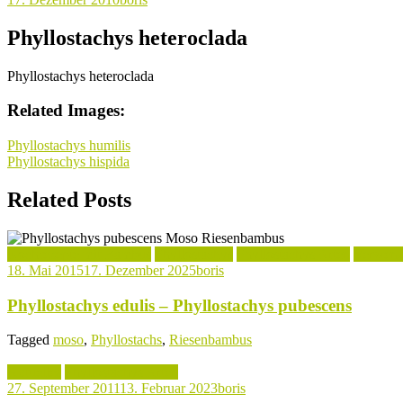
Phyllostachys heteroclada
Phyllostachys heteroclada
Related Images:
Beitragsnavigation
Phyllostachys humilis
Phyllostachys hispida
Related Posts
Kochrezepte mit Bambus
Phyllostachys
Phyllostachys Arten
Verwend
18. Mai 2015
17. Dezember 2025
boris
Phyllostachys edulis – Phyllostachys pubescens
Tagged
moso
,
Phyllostachs
,
Riesenbambus
Aktuelles
Phyllostachys Arten
27. September 2011
13. Februar 2023
boris