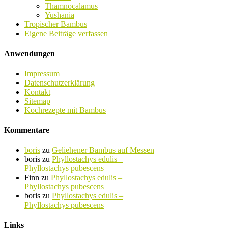
Thamnocalamus
Yushania
Tropischer Bambus
Eigene Beiträge verfassen
Anwendungen
Impressum
Datenschutzerklärung
Kontakt
Sitemap
Kochrezepte mit Bambus
Kommentare
boris
zu
Geliehener Bambus auf Messen
boris
zu
Phyllostachys edulis –
Phyllostachys pubescens
Finn
zu
Phyllostachys edulis –
Phyllostachys pubescens
boris
zu
Phyllostachys edulis –
Phyllostachys pubescens
Links