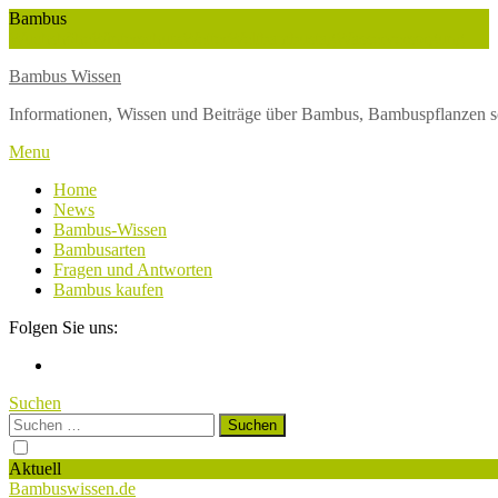
Skip
Bambus
To
Wuchshöhe
Winterschutz
Wetter
Weltbambustag
Wasserversorgung
Content
Bambus Wissen
Informationen, Wissen und Beiträge über Bambus, Bambuspflanzen s
Menu
Home
News
Bambus-Wissen
Bambusarten
Fragen und Antworten
Bambus kaufen
Folgen Sie uns:
Suchen
Suchen
nach:
Aktuell
Bambuswissen.de