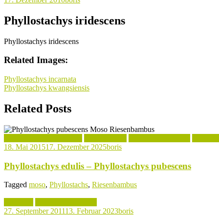
Phyllostachys iridescens
Phyllostachys iridescens
Related Images:
Beitragsnavigation
Phyllostachys incarnata
Phyllostachys kwangsiensis
Related Posts
Kochrezepte mit Bambus
Phyllostachys
Phyllostachys Arten
Verwend
18. Mai 2015
17. Dezember 2025
boris
Phyllostachys edulis – Phyllostachys pubescens
Tagged
moso
,
Phyllostachs
,
Riesenbambus
Aktuelles
Phyllostachys Arten
27. September 2011
13. Februar 2023
boris