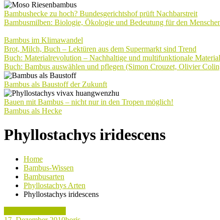
Bambushecke zu hoch? Bundesgerichtshof prüft Nachbarstreit
Bambusmilben: Biologie, Ökologie und Bedeutung für den Mensche
Bambus im Klimawandel
Brot, Milch, Buch – Lektüren aus dem Supermarkt sind Trend
Buch: Materialrevolution – Nachhaltige und multifunktionale Materia
Buch: Bambus auswählen und pflegen (Simon Crouzet, Olivier Colin
Bambus als Baustoff der Zukunft
Bauen mit Bambus – nicht nur in den Tropen möglich!
Bambus als Hecke
Phyllostachys iridescens
Home
Bambus-Wissen
Bambusarten
Phyllostachys Arten
Phyllostachys iridescens
Phyllostachys Arten
17. Dezember 2010
boris