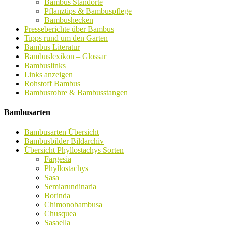
Bambus Standorte
Pflanztips & Bambuspflege
Bambushecken
Presseberichte über Bambus
Tipps rund um den Garten
Bambus Literatur
Bambuslexikon – Glossar
Bambuslinks
Links anzeigen
Rohstoff Bambus
Bambusrohre & Bambusstangen
Bambusarten
Bambusarten Übersicht
Bambusbilder Bildarchiv
Übersicht Phyllostachys Sorten
Fargesia
Phyllostachys
Sasa
Semiarundinaria
Borinda
Chimonobambusa
Chusquea
Sasaella