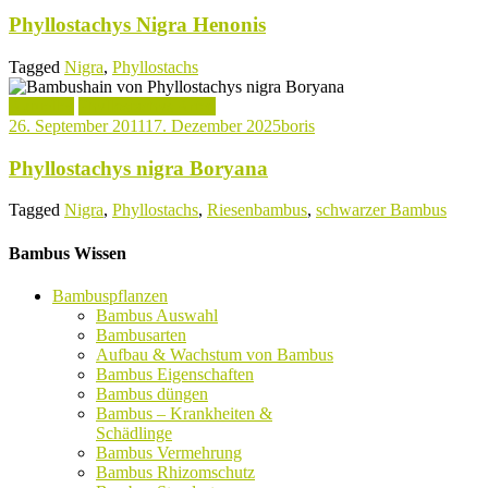
Phyllostachys Nigra Henonis
Tagged
Nigra
,
Phyllostachs
Aktuelles
Phyllostachys Arten
26. September 2011
17. Dezember 2025
boris
Phyllostachys nigra Boryana
Tagged
Nigra
,
Phyllostachs
,
Riesenbambus
,
schwarzer Bambus
Bambus Wissen
Bambuspflanzen
Bambus Auswahl
Bambusarten
Aufbau & Wachstum von Bambus
Bambus Eigenschaften
Bambus düngen
Bambus – Krankheiten &
Schädlinge
Bambus Vermehrung
Bambus Rhizomschutz