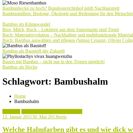
Bambushecke zu hoch? Bundesgerichtshof prüft Nachbarstreit
Bambusmilben: Biologie, Ökologie und Bedeutung für den Mensche
Bambus im Klimawandel
Brot, Milch, Buch – Lektüren aus dem Supermarkt sind Trend
Buch: Materialrevolution – Nachhaltige und multifunktionale Materia
Buch: Bambus auswählen und pflegen (Simon Crouzet, Olivier Colin
Bambus als Baustoff der Zukunft
Bauen mit Bambus – nicht nur in den Tropen möglich!
Bambus als Hecke
Schlagwort:
Bambushalm
Home
Bambushalm
Aktuelles
Bambusrohre & Bambusstangen
12. Januar 2011
30. Mai 2013
boris
Welche Halmfarben gibt es und wie dick w