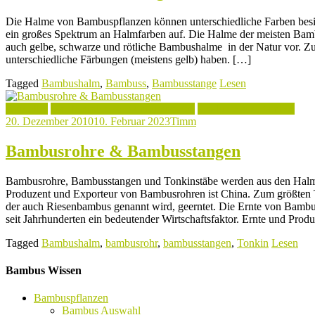
Die Halme von Bambuspflanzen können unterschiedliche Farben besit
ein großes Spektrum an Halmfarben auf. Die Halme der meisten Bam
auch gelbe, schwarze und rötliche Bambushalme in der Natur vor. 
unterschiedliche Färbungen (meistens gelb) haben. […]
Tagged
Bambushalm
,
Bambuss
,
Bambusstange
Lesen
Aktuelles
Bambusrohre & Bambusstangen
Produkte aus Bambus
20. Dezember 2010
10. Februar 2023
Timm
Bambusrohre & Bambusstangen
Bambusrohre, Bambusstangen und Tonkinstäbe werden aus den Hal
Produzent und Exporteur von Bambusrohren ist China. Zum größten 
der auch Riesenbambus genannt wird, geerntet. Die Ernte von Bambu
seit Jahrhunderten ein bedeutender Wirtschaftsfaktor. Ernte und Prod
Tagged
Bambushalm
,
bambusrohr
,
bambusstangen
,
Tonkin
Lesen
Bambus Wissen
Bambuspflanzen
Bambus Auswahl