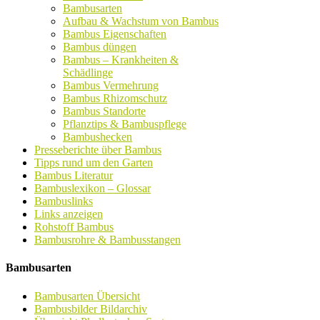
Bambusarten
Aufbau & Wachstum von Bambus
Bambus Eigenschaften
Bambus düngen
Bambus – Krankheiten &
Schädlinge
Bambus Vermehrung
Bambus Rhizomschutz
Bambus Standorte
Pflanztips & Bambuspflege
Bambushecken
Presseberichte über Bambus
Tipps rund um den Garten
Bambus Literatur
Bambuslexikon – Glossar
Bambuslinks
Links anzeigen
Rohstoff Bambus
Bambusrohre & Bambusstangen
Bambusarten
Bambusarten Übersicht
Bambusbilder Bildarchiv