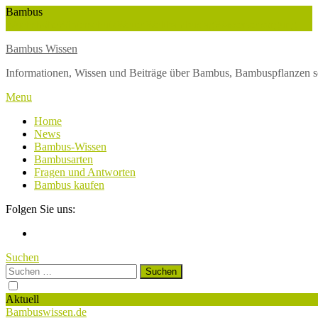
Skip
Bambus
To
Wuchshöhe
Winterschutz
Wetter
Weltbambustag
Wasserversorgung
Content
Bambus Wissen
Informationen, Wissen und Beiträge über Bambus, Bambuspflanzen s
Menu
Home
News
Bambus-Wissen
Bambusarten
Fragen und Antworten
Bambus kaufen
Folgen Sie uns:
Suchen
Suchen
nach:
Aktuell
Bambuswissen.de