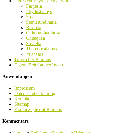
Übersicht Phyllostachys Sorten
Fargesia
Phyllostachys
Sasa
Semiarundinaria
Borinda
Chimonobambusa
Chusquea
Sasaella
Thamnocalamus
Yushania
Tropischer Bambus
Eigene Beiträge verfassen
Anwendungen
Impressum
Datenschutzerklärung
Kontakt
Sitemap
Kochrezepte mit Bambus
Kommentare
boris
zu
Geliehener Bambus auf Messen