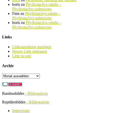
boris
zu
Phyllostachys edulis –
Phyllostachys pubescens
Finn
zu
Phyllostachys edulis –
Phyllostachys pubescens
boris
zu
Phyllostachys edulis –
Phyllostachys pubescens
Links
Linksammlung anzeigen
Neuen Link eintragen
Link zu uns
Archiv
Archiv
Bambusbilder
- Bildergalerie
Reptilienbilder
- Bildergalerie
Impressum