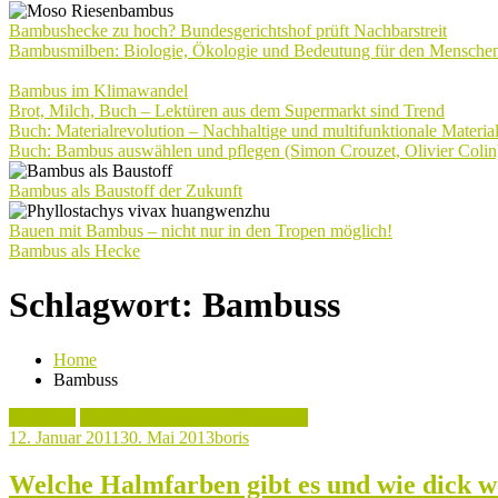
Bambushecke zu hoch? Bundesgerichtshof prüft Nachbarstreit
Bambusmilben: Biologie, Ökologie und Bedeutung für den Mensche
Bambus im Klimawandel
Brot, Milch, Buch – Lektüren aus dem Supermarkt sind Trend
Buch: Materialrevolution – Nachhaltige und multifunktionale Materia
Buch: Bambus auswählen und pflegen (Simon Crouzet, Olivier Colin
Bambus als Baustoff der Zukunft
Bauen mit Bambus – nicht nur in den Tropen möglich!
Bambus als Hecke
Schlagwort:
Bambuss
Home
Bambuss
Aktuelles
Bambusrohre & Bambusstangen
12. Januar 2011
30. Mai 2013
boris
Welche Halmfarben gibt es und wie dick w