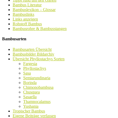
Tipps rund um den Garten
Bambus Literatur
Bambuslexikon – Glossar
Bambuslinks
Links anzeigen
Rohstoff Bambus
Bambusrohre & Bambusstangen
Bambusarten
Bambusarten Übersicht
Bambusbilder Bildarchiv
Übersicht Phyllostachys Sorten
Fargesia
Phyllostachys
Sasa
Semiarundinaria
Borinda
Chimonobambusa
Chusquea
Sasaella
Thamnocalamus
Yushania
Tropischer Bambus
Eigene Beiträge verfassen