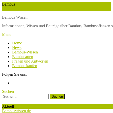
Skip
Bambus
To
Wuchshöhe
Winterschutz
Wetter
Weltbambustag
Wasserversorgung
Content
Bambus Wissen
Informationen, Wissen und Beiträge über Bambus, Bambuspflanzen s
Menu
Home
News
Bambus-Wissen
Bambusarten
Fragen und Antworten
Bambus kaufen
Folgen Sie uns:
Suchen
Suchen
nach:
Aktuell
Bambuswissen.de