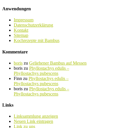
Anwendungen
Impressum
Datenschutzerklärung
Kontakt
Sitemap
Kochrezepte mit Bambus
Kommentare
boris
zu
Geliehener Bambus auf Messen
boris
zu
Phyllostachys edulis –
Phyllostachys pubescens
Finn
zu
Phyllostachys edulis –
Phyllostachys pubescens
boris
zu
Phyllostachys edulis –
Phyllostachys pubescens
Links
Linksammlung anzeigen
Neuen Link eintragen
Link zu uns