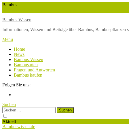
Skip
Bambus
To
Wuchshöhe
Winterschutz
Wetter
Weltbambustag
Wasserversorgung
Content
Bambus Wissen
Informationen, Wissen und Beiträge über Bambus, Bambuspflanzen s
Menu
Home
News
Bambus-Wissen
Bambusarten
Fragen und Antworten
Bambus kaufen
Folgen Sie uns:
Suchen
Suchen
nach:
Aktuell
Bambuswissen.de