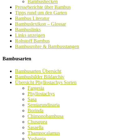
Bambushecken
Presseberichte über Bambus
Tipps rund um den Garten
Bambus Literatur
Bambuslexikon – Glossar
Bambuslinks
Links anzeigen
Rohstoff Bambus
Bambusrohre & Bambusstangen
Bambusarten
Bambusarten Übersicht
Bambusbilder Bildarchiv
Übersicht Phyllostachys Sorten
Fargesia
Phyllostachys
Sasa
Semiarundinaria
Borinda
Chimonobambusa
Chusquea
Sasaella
Thamnocalamus
Yushania