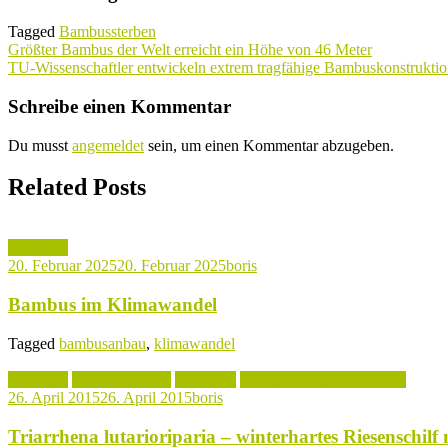
Tagged
Bambussterben
Beitragsnavigation
Größter Bambus der Welt erreicht ein Höhe von 46 Meter
TU-Wissenschaftler entwickeln extrem tragfähige Bambuskonstrukti
Schreibe einen Kommentar
Du musst
angemeldet
sein, um einen Kommentar abzugeben.
Related Posts
Aktuelles
20. Februar 2025
20. Februar 2025
boris
Bambus im Klimawandel
Tagged
bambusanbau
,
klimawandel
Aktuelles
Begleitpflanzen
Tagestipp
Tipps rund um den Garten
26. April 2015
26. April 2015
boris
Triarrhena lutarioriparia – winterhartes Riesenschil