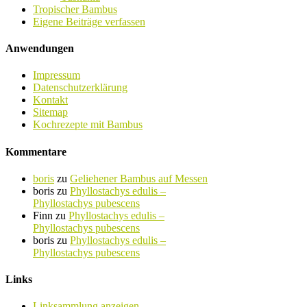
Tropischer Bambus
Eigene Beiträge verfassen
Anwendungen
Impressum
Datenschutzerklärung
Kontakt
Sitemap
Kochrezepte mit Bambus
Kommentare
boris
zu
Geliehener Bambus auf Messen
boris
zu
Phyllostachys edulis –
Phyllostachys pubescens
Finn
zu
Phyllostachys edulis –
Phyllostachys pubescens
boris
zu
Phyllostachys edulis –
Phyllostachys pubescens
Links
Linksammlung anzeigen