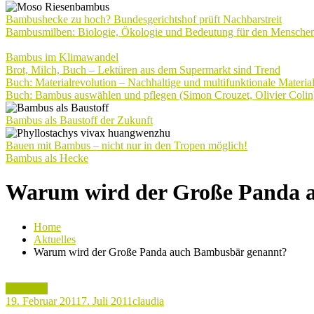
Bambushecke zu hoch? Bundesgerichtshof prüft Nachbarstreit
Bambusmilben: Biologie, Ökologie und Bedeutung für den Mensche
Bambus im Klimawandel
Brot, Milch, Buch – Lektüren aus dem Supermarkt sind Trend
Buch: Materialrevolution – Nachhaltige und multifunktionale Materia
Buch: Bambus auswählen und pflegen (Simon Crouzet, Olivier Colin
Bambus als Baustoff der Zukunft
Bauen mit Bambus – nicht nur in den Tropen möglich!
Bambus als Hecke
Warum wird der Große Panda 
Home
Aktuelles
Warum wird der Große Panda auch Bambusbär genannt?
Aktuelles
19. Februar 2011
7. Juli 2011
claudia