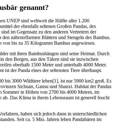
usbär genannt?
n UNEP sind weltweit die Hälfte aller 1.200
ittel der ebenfalls seltenen Großen Pandas, des
ind im Gegensatz zu den anderen Vertretern der
von den nährstoffarmen Blättern und Stengeln des Bambus.
ion von bis zu 35 Kilogramm Bambus angewiesen.
älder mit ihren Bambushängen sind seine Heimat. Durch
n den Bergen, aus den Tälern sind sie inzwischen
treifen oberhalb 1500 Meter und unterhalb 4000 Meter.
t ist der Panda eines der seltensten Tiere überhaupt.
 bis 3000 Wildtiere leben[1], ist nur 5900 km2 groß. Es
Provinzen Sichuan, Gansu und Shanxi. Habitat der Pandas
 im Sommer in Höhen von 2700 bis 4000 Metern, im
e ab. Das Klima in ihrem Lebensraum ist generell feucht
rfahren, haben sich jedoch dann in unterschiedlichen
tstanden. Seit ca. 5 Mio. Jahren leben Pandabären im