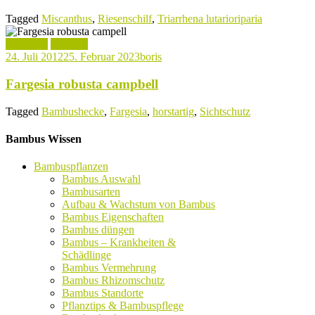
Tagged
Miscanthus
,
Riesenschilf
,
Triarrhena lutarioriparia
Aktuelles
Fargesia
24. Juli 2012
25. Februar 2023
boris
Fargesia robusta campbell
Tagged
Bambushecke
,
Fargesia
,
horstartig
,
Sichtschutz
Bambus Wissen
Bambuspflanzen
Bambus Auswahl
Bambusarten
Aufbau & Wachstum von Bambus
Bambus Eigenschaften
Bambus düngen
Bambus – Krankheiten &
Schädlinge
Bambus Vermehrung
Bambus Rhizomschutz
Bambus Standorte
Pflanztips & Bambuspflege