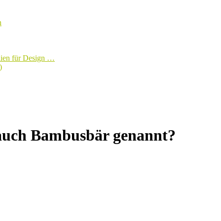
n
lien für Design …
)
auch Bambusbär genannt?