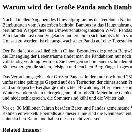
Warum wird der Große Panda auch Bamb
Nach aktuellen Angaben des Umweltprogramms der Vereinten Natione
Bambusarten vom Aussterben bedroht. Bambus ist das Hauptnahrungsm
berühmten Wappentiers der Umweltschutzorganisation WWF. Pandas s
Bärenfamilie fast reine Vegetarier und ernähren sich hauptsächlich 
Um satt zu werden, ist ein ausgewachsener Panda auf eine Tagesrat
Der Panda lebt ausschließlich in China. Besonders die großen Bergw
die Einengung der Lebensräume findet man die Pandabären nur noch i
vollständig verdrängt worden. Sie bewegen sich in einem schmalen S
Sie bevorzugen die steilen, felsigen und feuchten Berghänge. Insgesam
Das Verbreitungsgebiet der Großen Pandas, in dem nur noch rund 2500
umfasst eine gebirgige Gegend auf den Territorien der chinesischen 
sind subtropische Berghänge mit dichter Bewaldung. Hier leben sie
Winter wandern sie in tiefergelegene, oft rund 800 Meter hohe Gebiet
und niederschlagsreich, die Sommer sind kühl und die Winter kalt.
Vor ca. 30 Millionen Jahren besaßen Bären und Pandas gemeinsame Vo
Bahnen entwickelt. Ebenfalls aus dieser Linie sind die Kleinbären en
chinesischen Raum und haben diesen nicht verlassen.
Related Images: