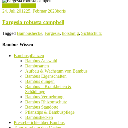
Aktuelles
Fargesia
24. Juli 2012
25. Februar 2023
boris
Fargesia robusta campbell
Tagged
Bambushecke
,
Fargesia
,
horstartig
,
Sichtschutz
Bambus Wissen
Bambuspflanzen
Bambus Auswahl
Bambusarten
Aufbau & Wachstum von Bambus
Bambus Eigenschaften
Bambus düngen
Bambus – Krankheiten &
Schädlinge
Bambus Vermehrung
Bambus Rhizomschutz
Bambus Standorte
Pflanztips & Bambuspflege
Bambushecken
Presseberichte über Bambus
Tipps rund um den Garten