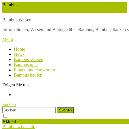
Skip
Bambus
To
Wuchshöhe
Winterschutz
Wetter
Weltbambustag
Wasserversorgung
Content
Bambus Wissen
Informationen, Wissen und Beiträge über Bambus, Bambuspflanzen s
Menu
Home
News
Bambus-Wissen
Bambusarten
Fragen und Antworten
Bambus kaufen
Folgen Sie uns:
Suchen
Suchen
nach:
Aktuell
Bambuswissen.de