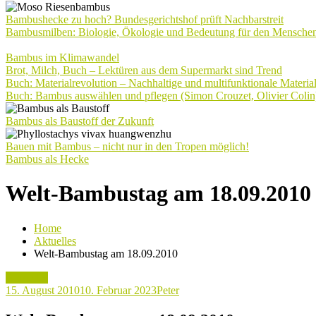
Bambushecke zu hoch? Bundesgerichtshof prüft Nachbarstreit
Bambusmilben: Biologie, Ökologie und Bedeutung für den Mensche
Bambus im Klimawandel
Brot, Milch, Buch – Lektüren aus dem Supermarkt sind Trend
Buch: Materialrevolution – Nachhaltige und multifunktionale Materia
Buch: Bambus auswählen und pflegen (Simon Crouzet, Olivier Colin
Bambus als Baustoff der Zukunft
Bauen mit Bambus – nicht nur in den Tropen möglich!
Bambus als Hecke
Welt-Bambustag am 18.09.2010
Home
Aktuelles
Welt-Bambustag am 18.09.2010
Aktuelles
15. August 2010
10. Februar 2023
Peter