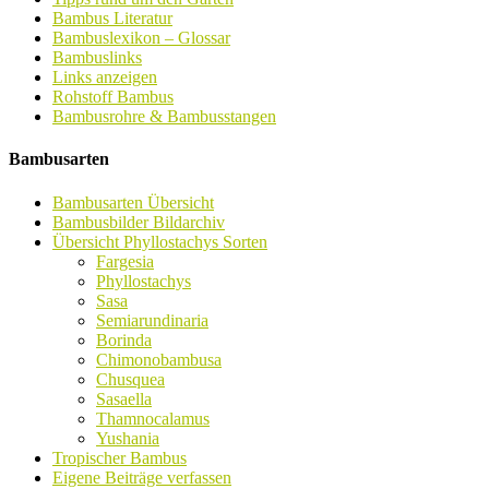
Bambus Literatur
Bambuslexikon – Glossar
Bambuslinks
Links anzeigen
Rohstoff Bambus
Bambusrohre & Bambusstangen
Bambusarten
Bambusarten Übersicht
Bambusbilder Bildarchiv
Übersicht Phyllostachys Sorten
Fargesia
Phyllostachys
Sasa
Semiarundinaria
Borinda
Chimonobambusa
Chusquea
Sasaella
Thamnocalamus
Yushania
Tropischer Bambus
Eigene Beiträge verfassen