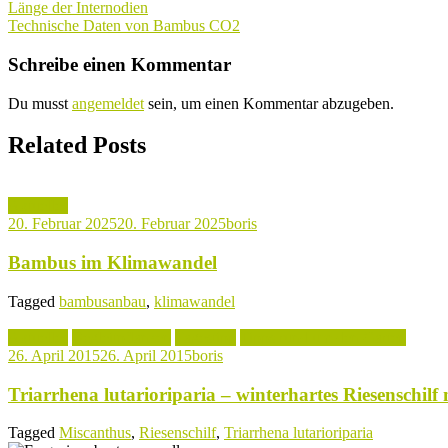
Beitragsnavigation
Länge der Internodien
Technische Daten von Bambus CO2
Schreibe einen Kommentar
Du musst
angemeldet
sein, um einen Kommentar abzugeben.
Related Posts
Aktuelles
20. Februar 2025
20. Februar 2025
boris
Bambus im Klimawandel
Tagged
bambusanbau
,
klimawandel
Aktuelles
Begleitpflanzen
Tagestipp
Tipps rund um den Garten
26. April 2015
26. April 2015
boris
Triarrhena lutarioriparia – winterhartes Riesenschil
Tagged
Miscanthus
,
Riesenschilf
,
Triarrhena lutarioriparia