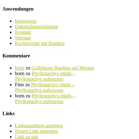
Anwendungen
Impressum
Datenschutzerklärung
Kontakt
Sitemap
Kochrezepte mit Bambus
Kommentare
boris
zu
Geliehener Bambus auf Messen
boris
zu
Phyllostachys edulis –
Phyllostachys pubescens
Finn
zu
Phyllostachys edulis –
Phyllostachys pubescens
boris
zu
Phyllostachys edulis –
Phyllostachys pubescens
Links
Linksammlung anzeigen
Neuen Link eintragen
Link zu uns