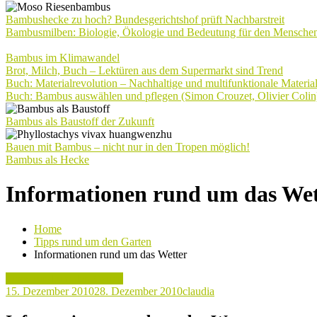
Bambushecke zu hoch? Bundesgerichtshof prüft Nachbarstreit
Bambusmilben: Biologie, Ökologie und Bedeutung für den Mensche
Bambus im Klimawandel
Brot, Milch, Buch – Lektüren aus dem Supermarkt sind Trend
Buch: Materialrevolution – Nachhaltige und multifunktionale Materia
Buch: Bambus auswählen und pflegen (Simon Crouzet, Olivier Colin
Bambus als Baustoff der Zukunft
Bauen mit Bambus – nicht nur in den Tropen möglich!
Bambus als Hecke
Informationen rund um das Wet
Home
Tipps rund um den Garten
Informationen rund um das Wetter
Tipps rund um den Garten
15. Dezember 2010
28. Dezember 2010
claudia