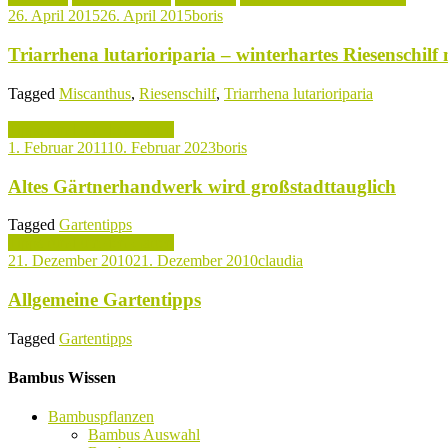
26. April 2015
26. April 2015
boris
Triarrhena lutarioriparia – winterhartes Riesenschil
Tagged
Miscanthus
,
Riesenschilf
,
Triarrhena lutarioriparia
Tipps rund um den Garten
1. Februar 2011
10. Februar 2023
boris
Altes Gärtnerhandwerk wird großstadttauglich
Tagged
Gartentipps
Tipps rund um den Garten
21. Dezember 2010
21. Dezember 2010
claudia
Allgemeine Gartentipps
Tagged
Gartentipps
Bambus Wissen
Bambuspflanzen
Bambus Auswahl