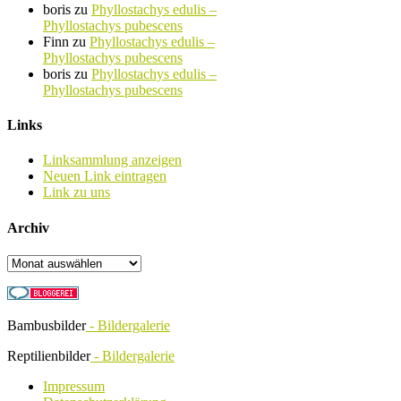
boris
zu
Phyllostachys edulis –
Phyllostachys pubescens
Finn
zu
Phyllostachys edulis –
Phyllostachys pubescens
boris
zu
Phyllostachys edulis –
Phyllostachys pubescens
Links
Linksammlung anzeigen
Neuen Link eintragen
Link zu uns
Archiv
Archiv
Bambusbilder
- Bildergalerie
Reptilienbilder
- Bildergalerie
Impressum