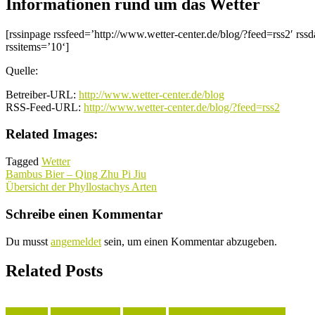
Informationen rund um das Wetter
[rssinpage rssfeed=’http://www.wetter-center.de/blog/?feed=rss2′ rssd
rssitems=’10‘]
Quelle:
Betreiber-URL:
http://www.wetter-center.de/blog
RSS-Feed-URL:
http://www.wetter-center.de/blog/?feed=rss2
Related Images:
Tagged
Wetter
Beitragsnavigation
Bambus Bier – Qing Zhu Pi Jiu
Übersicht der Phyllostachys Arten
Schreibe einen Kommentar
Du musst
angemeldet
sein, um einen Kommentar abzugeben.
Related Posts
Aktuelles
Begleitpflanzen
Tagestipp
Tipps rund um den Garten