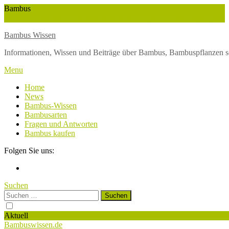
Skip
Bambus
To
Wuchshöhe
Winterschutz
Wetter
Weltbambustag
Wasserversorgung
Content
Bambus Wissen
Informationen, Wissen und Beiträge über Bambus, Bambuspflanzen s
Menu
Home
News
Bambus-Wissen
Bambusarten
Fragen und Antworten
Bambus kaufen
Folgen Sie uns:
Suchen
Suchen
nach:
Aktuell
Bambuswissen.de